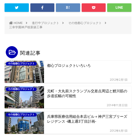
HOME
進行中プロジェクト
その他都心プロジェクト
三幸学園神戸校新築工事
関連記事
その他都心プロジェクト
都心プロジェクトいろいろ
2012年2月1日
その他都心プロジェクト
元町・大丸前スクランブル交差点周辺と鯉川筋の
歩道拡幅の可能性
2014年11月22日
その他都心プロジェクト
兵庫県医療信用組合本店ビル＋神戸三宮ブリーズ
レジデンス -磯上通3丁目計画-
2012年6月1日