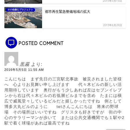
2015年3月15日
その他都心プロジェクト
都市再生緊急整備地域の拡大
2013年6月29日
POSTED COMMENT
黒霧
より:
2016年5月5日 11:55 AM
こんにちは まず先日の三宮駅北事故 被災されました皆様
へ 心よりお見舞い申し上げます 代々木ビルの新しい活
用期待しています 奥行がもう少しあれば左はセブンイレブ
ンから右は代々木ビルの右低層ビルまでを含め たまには橫
広で威風堂々しているビルだと嬉しかったですね 例として
博多大丸ビルのように tetさんこんにちは 将来の野球
場 その場所はいいですね グリスタも好きですが 街の中
心のサラリーマンが歩いて または公共交通機関でも１駅や2
駅で着く球場があれば最高ですね