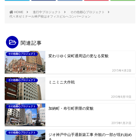
HOME
進行中プロジェクト
その他都心プロジェクト
代々木ゼミナール神戸校はオフィスビルへコンバージョン
関連記事
その他都心プロジェクト
変わりゆく栄町通周辺の更なる変貌
2015年4月2日
その他都心プロジェクト
ミニミニ大作戦
2010年8月19日
その他都心プロジェクト
加納町・布引町界隈の変貌
2015年1月21日
その他都心プロジェクト
ジオ神戸中山手通新築工事 外観の一部が現れ始め
る