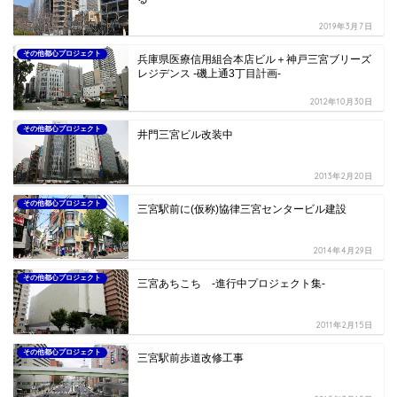
2019年3月7日
その他都心プロジェクト
兵庫県医療信用組合本店ビル＋神戸三宮ブリーズ
レジデンス -磯上通3丁目計画-
2012年10月30日
その他都心プロジェクト
井門三宮ビル改装中
2013年2月20日
その他都心プロジェクト
三宮駅前に(仮称)協律三宮センタービル建設
2014年4月29日
その他都心プロジェクト
三宮あちこち -進行中プロジェクト集-
2011年2月15日
その他都心プロジェクト
三宮駅前歩道改修工事