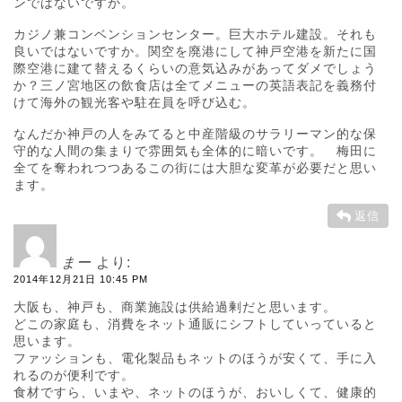
ンではないですか。
カジノ兼コンベンションセンター。巨大ホテル建設。それも
良いではないですか。関空を廃港にして神戸空港を新たに国
際空港に建て替えるくらいの意気込みがあってダメでしょう
か？三ノ宮地区の飲食店は全てメニューの英語表記を義務付
けて海外の観光客や駐在員を呼び込む。
なんだか神戸の人をみてると中産階級のサラリーマン的な保
守的な人間の集まりで雰囲気も全体的に暗いです。 梅田に
全てを奪われつつあるこの街には大胆な変革が必要だと思い
ます。
返信
まー
より:
2014年12月21日 10:45 PM
大阪も、神戸も、商業施設は供給過剰だと思います。
どこの家庭も、消費をネット通販にシフトしていっていると
思います。
ファッションも、電化製品もネットのほうが安くて、手に入
れるのが便利です。
食材ですら、いまや、ネットのほうが、おいしくて、健康的