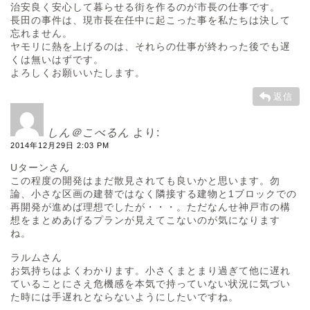
治安良く安心して暮らせる街を作るのが市長の仕事です。
長田の事件は、現市長在任中に起こった事を私たちは決して
忘れません。
ヤモリに熱を上げるのは、それらの仕事が終わった後でも遅
くは無いはずです。
よろしくお願いいたします。
返信
しん＠こべるん
より:
2014年12月29日 2:03 PM
Uターンさん
この程度の開発はまだ散見されても良いかと思います。勿
論、小さな区画の建替ではなく隣接する建物と1ブロックでの
再開発が進めば理想でしたが・・・。ただなんせ神戸市の構
想をまとめあげるプランが見えてこないのが気になります
ね。
ラルムさん
お気持ちはよくわかります。小さくまとまり過ぎて他に遅れ
ていることにさえ危機感を本気で持っていない状況に気づい
た時には手遅れとならないようにしたいですね。