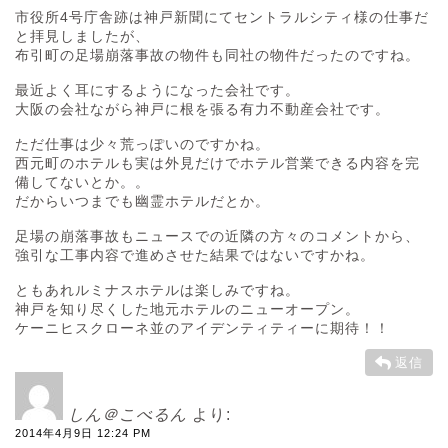
市役所4号庁舎跡は神戸新聞にてセントラルシティ様の仕事だ
と拝見しましたが、
布引町の足場崩落事故の物件も同社の物件だったのですね。
最近よく耳にするようになった会社です。
大阪の会社ながら神戸に根を張る有力不動産会社です。
ただ仕事は少々荒っぽいのですかね。
西元町のホテルも実は外見だけでホテル営業できる内容を完
備してないとか。。
だからいつまでも幽霊ホテルだとか。
足場の崩落事故もニュースでの近隣の方々のコメントから、
強引な工事内容で進めさせた結果ではないですかね。
ともあれルミナスホテルは楽しみですね。
神戸を知り尽くした地元ホテルのニューオープン。
ケーニヒスクローネ並のアイデンティティーに期待！！
返信
しん＠こべるん
より:
2014年4月9日 12:24 PM