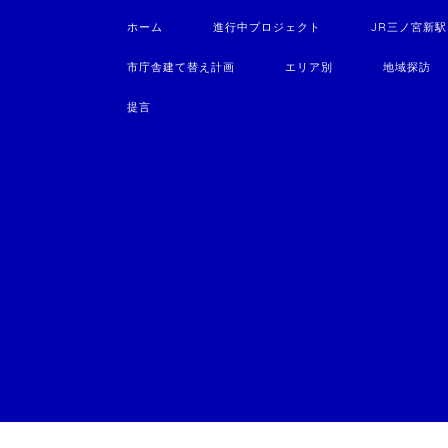
ホーム
進行中プロジェクト
JR三ノ宮新
市庁舎建て替え計画
エリア別
地域探訪
提言