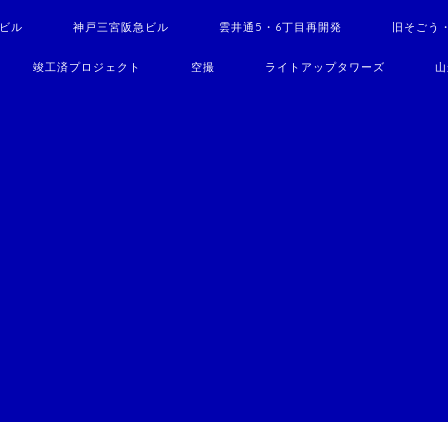
駅ビル
神戸三宮阪急ビル
雲井通5・6丁目再開発
旧そごう
竣工済プロジェクト
空撮
ライトアップタワーズ
山