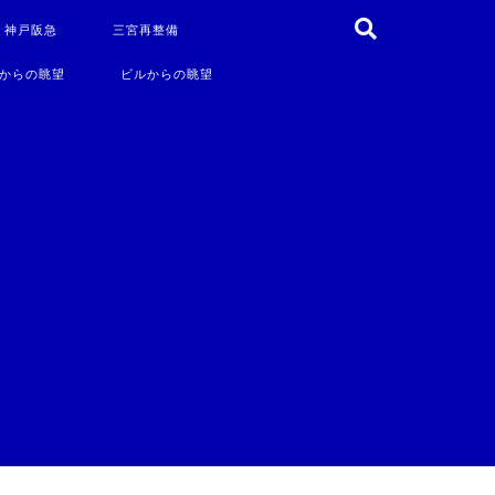
・神戸阪急
三宮再整備
からの眺望
ビルからの眺望