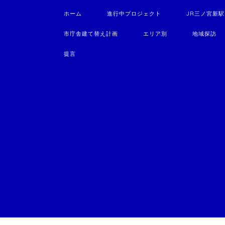
ホーム
進行中プロジェクト
JR三ノ宮新
市庁舎建て替え計画
エリア別
地域探訪
提言