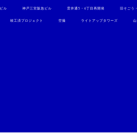
駅ビル
神戸三宮阪急ビル
雲井通5・6丁目再開発
旧そごう
竣工済プロジェクト
空撮
ライトアップタワーズ
山