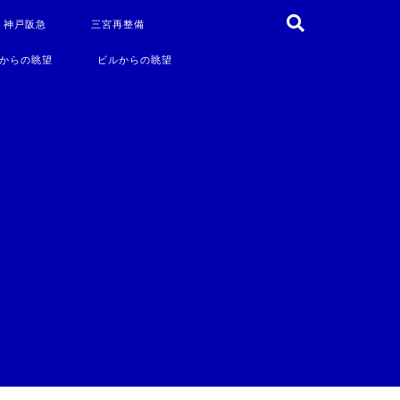
・神戸阪急
三宮再整備
からの眺望
ビルからの眺望