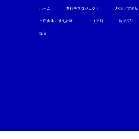
ホーム
進行中プロジェクト
JR三ノ宮新
市庁舎建て替え計画
エリア別
地域探訪
提言