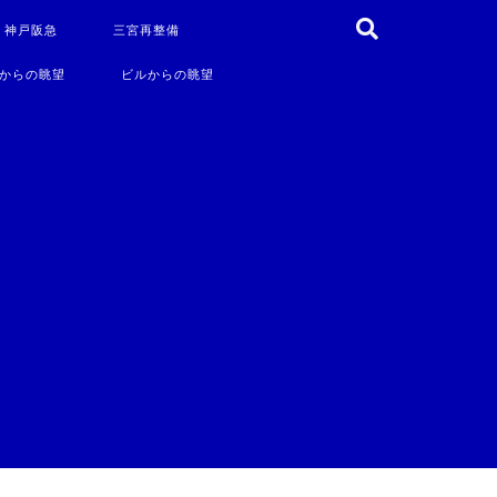
・神戸阪急
三宮再整備
からの眺望
ビルからの眺望