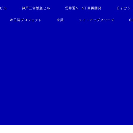
駅ビル
神戸三宮阪急ビル
雲井通5・6丁目再開発
旧そごう
竣工済プロジェクト
空撮
ライトアップタワーズ
山