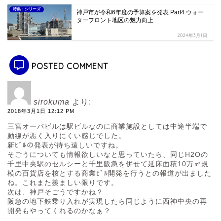
特集・シリーズ
神戸市が令和6年度の予算案を発表 Part4 ウォー
ターフロント地区の魅力向上
2024年3月1日
POSTED COMMENT
sirokuma
より:
2018年3月1日 12:12 PM
三宮オーパビルは駅ビルなのに商業施設としては中途半端で
動線が悪く入りにくい感じでした。
新ﾋﾞﾙの発表が待ち遠しいですね。
そごうについても情報欲しいなと思っていたら、同じH2Oの
千里中央駅のセルシーと千里阪急を併せて延床面積10万㎡規
模の百貨店を核とする商業ﾋﾞﾙ開発を行うとの報道が出ました
ね。これまた羨ましい限りです。
次は、神戸そごうですかね？
阪急の地下鉄乗り入れが実現したら同じように西神中央の再
開発もやってくれるのかなぁ？