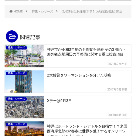
HOME
特集・シリーズ
2月28日に兵庫県下で２つの商業施設が閉店
関連記事
特集・シリーズ
神戸市が令和3年度の予算案を発表 その3 都心・
郊外拠点駅周辺の再整備に関する重点投資項目
2021年2月24日
特集・シリーズ
2大賃貸タワーマンションを分けた明暗
2017年5月28日
特集・シリーズ
Xデーは9月3日
2015年8月28日
特集・シリーズ
神戸はポートランド・シアトルを目指す！？米国
西海岸北部の2都市は世界を魅了するオンリーワ
ンのコンパクトシティ