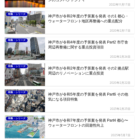
2022年11月17日
特集・シリーズ
神戸市が令和2年度の予算案を発表 その1 都心・
ウォーターフロント地区再整備への重点配分
2020年2月17日
特集・シリーズ
神戸市が令和4年度の予算案を発表 Part2 市庁舎
周辺再整備に関する重点投資項目
2022年2月26日
特集・シリーズ
神戸市が令和2年度の予算案を発表 その2 拠点駅
周辺のリノベーションに重点投資
2020年2月22日
特集・シリーズ
神戸市が令和5年度の予算案を発表 Part6 その他
気になる項目特集
2023年2月23日
特集・シリーズ
神戸市が令和7年度の予算案を発表 Part4 都心〜
ウォーターフロントの回遊性向上
2025年3月7日