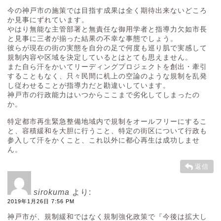
今の神戸市の施策では目指す成果は全く期待出来ないどころ
か見事にずれています。
やはり無能な主管部署と無責任な御用学者と指導力欠如市長
と見事に三者が揃った結果の不幸な事態でしょう。
彼らが現在の街の実態を自分の足で何度も巡り肌で実感して
規制内容や区域を決定しているとはとても思えません。
また自ら汗をかいてリーディングプロジェクトを創出・牽引
することもなく、只々民間に机上の空論のような規制を乱発
し従わせることが指導力だと勘違いしています。
神戸市の行政能力はいつからここまで劣化してしまったの
か。
特定都市再生緊急整備地域内で規制をオールフリーにするこ
と、容積緩和を大胆に行うこと、特定の街区について行政も
参入して汗をかくこと、これ以外に都心再生は成功しませ
ん。
返信
sirokuma
より:
2019年1月26日 7:56 PM
神戸市が、規制緩和ではなく規制強化政策で『今後は拡大し