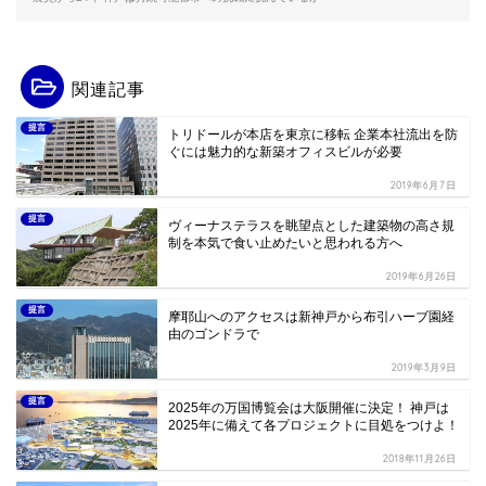
関連記事
提言
トリドールが本店を東京に移転 企業本社流出を防
ぐには魅力的な新築オフィスビルが必要
2019年6月7日
提言
ヴィーナステラスを眺望点とした建築物の高さ規
制を本気で食い止めたいと思われる方へ
2019年6月26日
提言
摩耶山へのアクセスは新神戸から布引ハーブ園経
由のゴンドラで
2019年3月9日
提言
2025年の万国博覧会は大阪開催に決定！ 神戸は
2025年に備えて各プロジェクトに目処をつけよ！
2018年11月26日