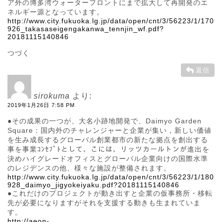
ア外の博多湾ウォーターフロントにまで拡大して再開発のエ
ネルギー源となっています。
http://www.city.fukuoka.lg.jp/data/open/cnt/3/56223/1/170
926_takasaseigengakanwa_tennjin_wf.pdf?
20181115140846
つづく
返信
sirokuma
より:
2019年1月26日 7:58 PM
●その成果の一つが、大名小跡地開発で、Daimyo Garden
Square：国内外のチャレンジャーと企業が集い，新しい価値
を⽣み成⻑するグローバル創業都市の新たな拠点を創出する
事を事業ｺﾝｾﾌﾟﾄとして、こには、リッツカールトンが進出を
決めハイグレードオフィスとグローバル企業向けの国際⽔準
のレジデンスの他、様々な施設が整備されます。
http://www.city.fukuoka.lg.jp/data/open/cnt/3/56223/1/180
928_daimyo_jigyokeiyaku.pdf?20181115140846
●これだけのプロジェクトが動き出すと企業の仮事務所・移転
先が必要になりますがそれを支援する動きも生まれていま
す。
http://aeon-