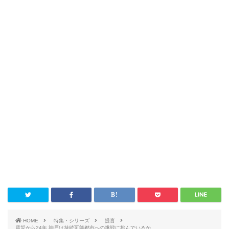
HOME
特集・シリーズ
提言
震災から24年 神戸は持続可能都市への挑戦に挑んでいるか