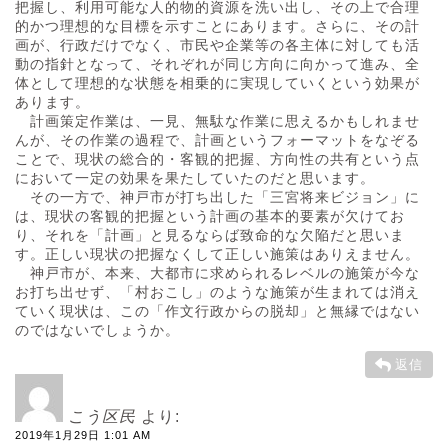
把握し、利用可能な人的物的資源を洗い出し、その上で合理
的かつ理想的な目標を示すことにあります。さらに、その計
画が、行政だけでなく、市民や企業等の各主体に対しても活
動の指針となって、それぞれが同じ方向に向かって進み、全
体として理想的な状態を相乗的に実現していくという効果が
あります。
計画策定作業は、一見、無駄な作業に思えるかもしれませ
んが、その作業の過程で、計画というフォーマットをなぞる
ことで、現状の総合的・客観的把握、方向性の共有という点
において一定の効果を果たしていたのだと思います。
その一方で、神戸市が打ち出した「三宮将来ビジョン」に
は、現状の客観的把握という計画の基本的要素が欠けてお
り、それを「計画」と見るならば致命的な欠陥だと思いま
す。正しい現状の把握なくして正しい施策はありえません。
神戸市が、本来、大都市に求められるレベルの施策が今な
お打ち出せず、「村おこし」のような施策が生まれては消え
ていく現状は、この「作文行政からの脱却」と無縁ではない
のではないでしょうか。
返信
こう区民
より:
2019年1月29日 1:01 AM