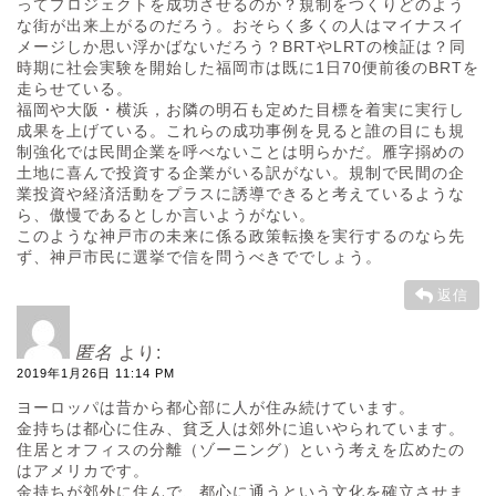
ってプロジェクトを成功させるのか？規制をつくりどのよう
な街が出来上がるのだろう。おそらく多くの人はマイナスイ
メージしか思い浮かばないだろう？BRTやLRTの検証は？同
時期に社会実験を開始した福岡市は既に1日70便前後のBRTを
走らせている。
福岡や大阪・横浜，お隣の明石も定めた目標を着実に実行し
成果を上げている。これらの成功事例を見ると誰の目にも規
制強化では民間企業を呼べないことは明らかだ。雁字搦めの
土地に喜んで投資する企業がいる訳がない。規制で民間の企
業投資や経済活動をプラスに誘導できると考えているような
ら、傲慢であるとしか言いようがない。
このような神戸市の未来に係る政策転換を実行するのなら先
ず、神戸市民に選挙で信を問うべきででしょう。
返信
匿名
より:
2019年1月26日 11:14 PM
ヨーロッパは昔から都心部に人が住み続けています。
金持ちは都心に住み、貧乏人は郊外に追いやられています。
住居とオフィスの分離（ゾーニング）という考えを広めたの
はアメリカです。
金持ちが郊外に住んで、都心に通うという文化を確立させま