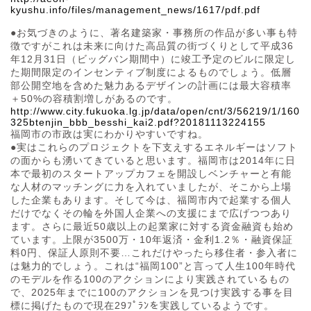
kyushu.info/files/management_news/1617/pdf.pdf
●お気づきのように、著名建築家・事務所の作品が多い事も特
徴ですがこれは未来に向けた高品質の街づくりとして平成36
年12月31日（ビッグバン期間中）に竣工予定のビルに限定し
た期間限定のインセンティブ制度によるものでしょう。低層
部公開空地を含めた魅力あるデザインの計画には最大容積率
＋50%の容積割増しがあるのです。
http://www.city.fukuoka.lg.jp/data/open/cnt/3/56219/1/160
325btenjin_bbb_besshi_kai2.pdf?20181113224155
福岡市の市政は実にわかりやすいですね。
●実はこれらのプロジェクトを下支えするエネルギーはソフト
の面からも湧いてきていると思います。福岡市は2014年に日
本で最初のスタートアップカフェを開設しベンチャーと有能
な人材のマッチングに力を入れていましたが、そこから上場
した企業もあります。そして今は、福岡市内で起業する個人
だけでなくその輪を外国人企業への支援にまで広げつつあり
ます。さらに最近50歳以上の起業家に対する資金融資も始め
ています。上限が3500万・10年返済・金利1.2％・融資保証
料0円、保証人原則不要…これだけやったら移住者・参入者に
は魅力的でしょう。これは“福岡100”と言って人生100年時代
のモデルを作る100のアクションにより実践されているもの
で、2025年までに100のアクションを見つけ実践する事を目
標に掲げたもので現在29ﾌﾟﾗﾝを実践しているようです。