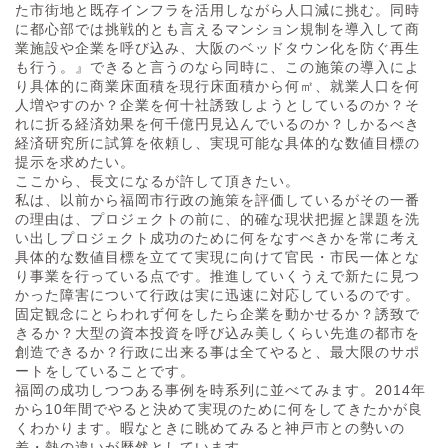
た市街地と既存インフラを活用しながら人口減に挑む。同時
に都心部では挑戦的とも言えるマンション規制を導入して商
業施設や企業を呼び込み、大阪のベッドタウン化を防ぐ再生
も行う。』できると言うのなら同時に、この施策の導入によ
り具体的に商業床面積を現行床面積から何㎡、就業人口を何
人増やすのか？企業を何十社誘致しようとしているのか？そ
れに折る経済効果を何千億円見込んでいるのか？しかるべき
経済研究所に試算を依頼し、実現可能な具体的な数値目標の
提示を求めたい。
ここから、長文になるが許して頂きたい。
私は、以前から福岡市行政の施策を評価しているがその一番
の理由は、プロジェクトの前に、的確な現状把握と課題を洗
い出しプロジェクト成功のために何をなすべきかを常に考え
具体的な数値目標を立てて実現に向けて官民・市民一体とな
り事業を行っている点です。推進していくうえで新たに見つ
かった障害について行政は実に迅速に対応しているのです。
固定観念にとらわれず何をしたら企業を動かせるか？誘致で
きるか？大型の資本投資を呼び込み美しくらい先進の都市を
創造できるか？行政に出来る事は全てやると、最大限のサポ
ートをしていることです。
福岡の成功しつつある事例を時系列に並べてみます。2014年
から10年間でやると決めて実現のために何をしてきたかが良
くわかります。暇なときに眺めてみると神戸市との勢いの
差・熱の違いが歴然としています。