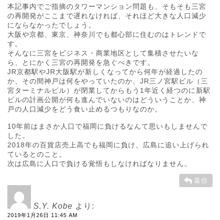
本記事内でご指摘のタワーマンション問題も、そもそも三宮
の再開発がここまで遅れなければ、それほど大きな人口減少
にならなかったでしょう。
大阪や京都、東京、神奈川でも都心部に住むのはトレンドで
す。
そんなに三宮をビジネス・商業地区として集積させたいな
ら、とにかく三宮の再開発を急ぐべきです。
JR京都駅やJR大阪駅が新しくなってから何年が経過したの
か、その間神戸は何をやっていたのか、JR三ノ宮駅ビル（三
宮ターミナルビル）が閉業してからもう1年近く経つのに新駅
ビルの計画公開が何も進んでいないのはどういうことか、神
戸の人口減少をどう食い止めるつもりなのか。
10年前はまさか人口で福岡に負けるなんて思いもしませんで
した。
2018年の百貨店売上高でも福岡に負け、広島に追い上げられ
ているとのこと。
次は広島に人口で負ける覚悟もしなければなりません。
返信
S.Y. Kobe
より:
2019年1月26日 11:45 AM