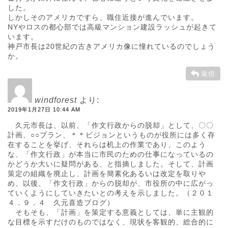
した。
しかしそのアメリカですら、職住近接が進んでいます。
NYやロスの都心部では高級マンション建設ラッシュが起きて
います。
神戸市長は20世紀の古きアメリカ像に憧れているのでしょう
か。
返信
windforest
より:
2019年1月27日 10:44 AM
久元市長は、以前、「作文行政からの脱却」として、〇〇
計画、○○プラン、＊＊ビジョンというものが役所には多く存
在することを挙げ、それらは机上の作業であり、このよう
な、「作文行政」が本当に市民のための仕事になっているの
かどうか大いに疑問がある、と指摘しました。そして、計画
策定の組織を廃止し、計画を簡素化あるいは改定を取りや
め、以後、「作文行政」からの脱却が、市役所の中に広がっ
ていくようにしていきたいとの考えを示しました。（２０１
４．９．４ 久元喜造ブログ）
そもそも、「計画」を策定する意義としては、単に主観的
な目標を示すだけのものではなく、現状を客観的、総合的に