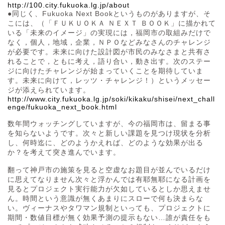
http://100.city.fukuoka.lg.jp/about
●同じく、Fukuoka Next Bookというものがありますが、そ
こには、（「ＦＵＫＵＯＫＡ ＮＥＸＴ ＢＯＯＫ」に描かれて
いる「未来のイメージ」の実現には，福岡市の取組みだけで
なく，個人，地域，企業，ＮＰＯなどみなさんのチャレンジ
が必要です。未来に向けた設計図が市民のみなさまと共有さ
れることで，ともに考え，語り合い，動き出す。次のステー
ジに向けたチャレンジが始まっていくことを期待していま
す。未来に向けて，レッツ・チャレンジ！）というメッセー
ジが添えられています。
http://www.city.fukuoka.lg.jp/soki/kikaku/shisei/next_chall
enge/fukuoka_next_book.html
数年間ウォッチングしていますが、今の福岡市は、留まる事
を知らないようです。次々と新しい課題を見つけ現状を分析
し、何時迄に、どのようかえれば、どのような効果が出る
か？を考えて突き進んでいます。
翻って神戸市の施策を見ると空虚なお題目が並んでいるだけ
に思えてなりません次々と浮かんでは有耶無耶になる計画を
見るとプロジェクト実行能力が欠如しているとしか思えませ
ん。時間という意識が無くあまりにスローで何も決まらな
い。ヴィーナスやタワマン規制といっても、プロジェクトに
期間・数値目標が無く効果予測の提示もない…誰が責任をも