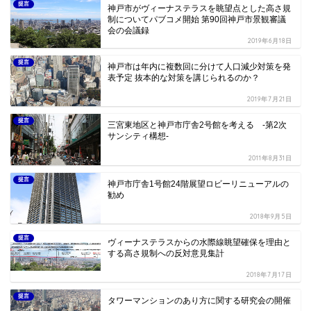
提言
神戸市がヴィーナステラスを眺望点とした高さ規
制についてパブコメ開始 第90回神戸市景観審議
会の会議録
2019年6月18日
提言
神戸市は年内に複数回に分けて人口減少対策を発
表予定 抜本的な対策を講じられるのか？
2019年7月21日
提言
三宮東地区と神戸市庁舎2号館を考える -第2次
サンシティ構想-
2011年8月31日
提言
神戸市庁舎1号館24階展望ロビーリニューアルの
勧め
2018年9月5日
提言
ヴィーナステラスからの水際線眺望確保を理由と
する高さ規制への反対意見集計
2018年7月17日
提言
タワーマンションのあり方に関する研究会の開催