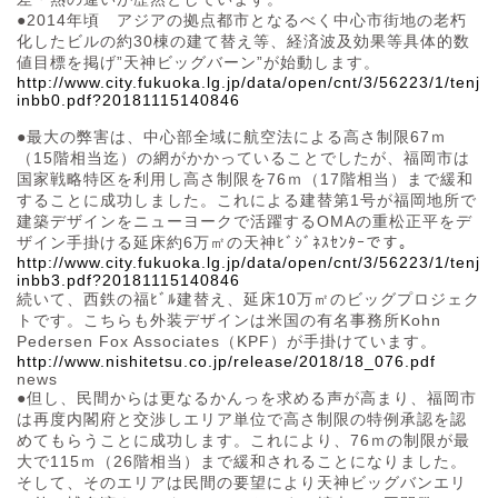
●2014年頃 アジアの拠点都市となるべく中心市街地の老朽
化したビルの約30棟の建て替え等、経済波及効果等具体的数
値目標を掲げ”天神ビッグバーン”が始動します。
http://www.city.fukuoka.lg.jp/data/open/cnt/3/56223/1/tenj
inbb0.pdf?20181115140846
●最大の弊害は、中心部全域に航空法による高さ制限67ｍ
（15階相当迄）の網がかかっていることでしたが、福岡市は
国家戦略特区を利用し高さ制限を76ｍ（17階相当）まで緩和
することに成功しました。これによる建替第1号が福岡地所で
建築デザインをニューヨークで活躍するOMAの重松正平をデ
ザイン手掛ける延床約6万㎡の天神ﾋﾞｼﾞﾈｽｾﾝﾀｰです。
http://www.city.fukuoka.lg.jp/data/open/cnt/3/56223/1/tenj
inbb3.pdf?20181115140846
続いて、西鉄の福ﾋﾞﾙ建替え、延床10万㎡のビッグプロジェク
トです。こちらも外装デザインは米国の有名事務所Kohn
Pedersen Fox Associates（KPF）が手掛けています。
http://www.nishitetsu.co.jp/release/2018/18_076.pdf
news
●但し、民間からは更なるかんっを求める声が高まり、福岡市
は再度内閣府と交渉しエリア単位で高さ制限の特例承認を認
めてもらうことに成功します。これにより、76ｍの制限が最
大で115ｍ（26階相当）まで緩和されることになりました。
そして、そのエリアは民間の要望により天神ビッグバンエリ