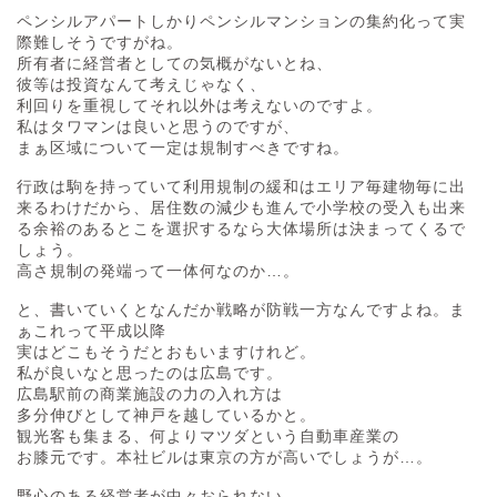
ペンシルアパートしかりペンシルマンションの集約化って実
際難しそうですがね。
所有者に経営者としての気概がないとね、
彼等は投資なんて考えじゃなく、
利回りを重視してそれ以外は考えないのですよ。
私はタワマンは良いと思うのですが、
まぁ区域について一定は規制すべきですね。
行政は駒を持っていて利用規制の緩和はエリア毎建物毎に出
来るわけだから、居住数の減少も進んで小学校の受入も出来
る余裕のあるとこを選択するなら大体場所は決まってくるで
しょう。
高さ規制の発端って一体何なのか…。
と、書いていくとなんだか戦略が防戦一方なんですよね。ま
ぁこれって平成以降
実はどこもそうだとおもいますけれど。
私が良いなと思ったのは広島です。
広島駅前の商業施設の力の入れ方は
多分伸びとして神戸を越しているかと。
観光客も集まる、何よりマツダという自動車産業の
お膝元です。本社ビルは東京の方が高いでしょうが…。
野心のある経営者が中々おられない、