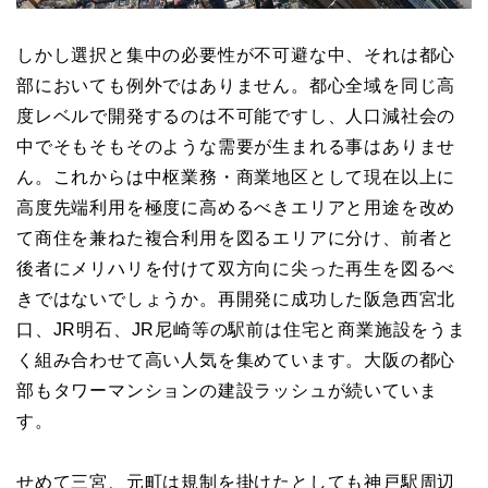
しかし選択と集中の必要性が不可避な中、それは都心
部においても例外ではありません。都心全域を同じ高
度レベルで開発するのは不可能ですし、人口減社会の
中でそもそもそのような需要が生まれる事はありませ
ん。これからは中枢業務・商業地区として現在以上に
高度先端利用を極度に高めるべきエリアと用途を改め
て商住を兼ねた複合利用を図るエリアに分け、前者と
後者にメリハリを付けて双方向に尖った再生を図るべ
きではないでしょうか。再開発に成功した阪急西宮北
口、JR明石、JR尼崎等の駅前は住宅と商業施設をうま
く組み合わせて高い人気を集めています。大阪の都心
部もタワーマンションの建設ラッシュが続いていま
す。
せめて三宮、元町は規制を掛けたとしても神戸駅周辺