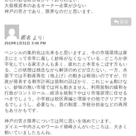
大規模資本のあるオーナー企業が少ない
神戸の苦さであり、限界なのだと思います。
返信
匿名
より:
2019年1月31日 3:46 PM
ペンシルの集約化は出来ると思いますよ、今の市場環境は家
主にとって非常に厳しく妙味がなくなっている…どころか赤
字化している家主さんも多く、疲れたと本音をこぼす方もい
る。この状態は残念ながら解決のめどが立たない。一方、水
面下では不動産再生（地上げ）の動きは根強いのですが、行
政が発表する都市計画は規制の話ばかり、これじゃぁ動けな
い。妙味の無い市場では何も動きません、利用規制の緩和を
行政がコントロール…経済を統制？やはり市場原理に任せる
べきでしょう。小学校は校区再編と増築その他でクリアでき
るでしょうし、必要なら、昔の制度…学校分担金などの再用
もありかもです。
神戸の苦さ限界については同じ思いを強めています。
ダイエー中内さんやワールド畑崎さんがいたころは、大きく
動いていましたもんね。