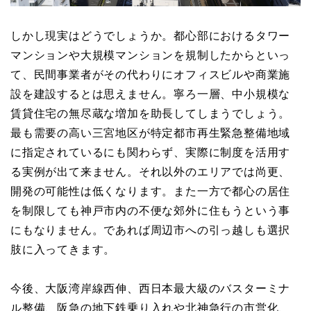
しかし現実はどうでしょうか。都心部におけるタワー
マンションや大規模マンションを規制したからといっ
て、民間事業者がその代わりにオフィスビルや商業施
設を建設するとは思えません。寧ろ一層、中小規模な
賃貸住宅の無尽蔵な増加を助長してしまうでしょう。
最も需要の高い三宮地区が特定都市再生緊急整備地域
に指定されているにも関わらず、実際に制度を活用す
る実例が出て来ません。それ以外のエリアでは尚更、
開発の可能性は低くなります。また一方で都心の居住
を制限しても神戸市内の不便な郊外に住もうという事
にもなりません。であれば周辺市への引っ越しも選択
肢に入ってきます。
今後、大阪湾岸線西伸、西日本最大級のバスターミナ
ル整備、阪急の地下鉄乗り入れや北神急行の市営化、