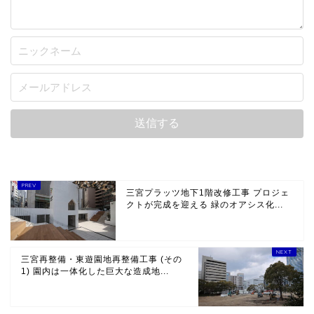
三宮プラッツ地下1階改修工事 プロジェ
クトが完成を迎える 緑のオアシス化...
三宮再整備・東遊園地再整備工事 (その
1) 園内は一体化した巨大な造成地...