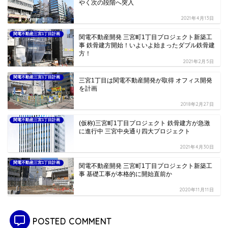
やく次の段階へ突入
2021年4月13日
関電不動産三宮1丁目計画
関電不動産開発 三宮町1丁目プロジェクト新築工
事 鉄骨建方開始！いよいよ始まったダブル鉄骨建
方！
2021年2月5日
関電不動産三宮1丁目計画
三宮1丁目は関電不動産開発が取得 オフィス開発
を計画
2018年2月27日
関電不動産三宮1丁目計画
(仮称)三宮町1丁目プロジェクト 鉄骨建方が急激
に進行中 三宮中央通り四大プロジェクト
2021年4月30日
関電不動産三宮1丁目計画
関電不動産開発 三宮町1丁目プロジェクト新築工
事 基礎工事が本格的に開始直前か
2020年11月11日
POSTED COMMENT