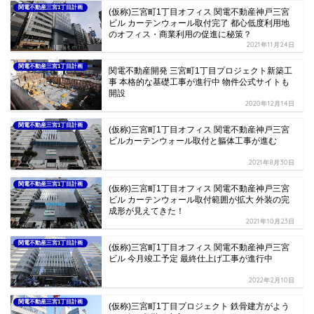
関電不動産三宮1丁目計画
(仮称)三宮町1丁目オフィス 関電不動産神戸三宮
ビル カーテンウォール取付完了 都心低度利用地
のオフィス・商業利用の促進に秘策？
2021年11月24日
関電不動産三宮1丁目計画
関電不動産開発 三宮町1丁目プロジェクト新築工
事 本格的な基礎工事が進行中 物件公式サイトも
開設
2020年12月14日
関電不動産三宮1丁目計画
(仮称)三宮町1丁目オフィス 関電不動産神戸三宮
ビルカーテンウォール取付と軀体工事が進む
2021年8月30日
関電不動産三宮1丁目計画
(仮称)三宮町1丁目オフィス 関電不動産神戸三宮
ビル カーテンウォール取付範囲が拡大 外装の完
成形が見えてきた！
2021年10月23日
関電不動産三宮1丁目計画
(仮称)三宮町1丁目オフィス 関電不動産神戸三宮
ビル 今月竣工予定 最終仕上げ工事が進行中
2022年2月10日
関電不動産三宮1丁目計画
(仮称)三宮町1丁目プロジェクト 鉄骨建方がよう