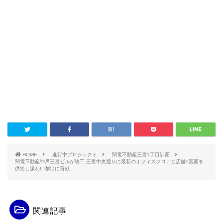
HOME
進行中プロジェクト
関電不動産三宮1丁目計画
関電不動産神戸三宮ビルが竣工 三宮中央通りに最新のオフィスフロアと店舗5区画を
供給し賑わい創出に貢献
関連記事