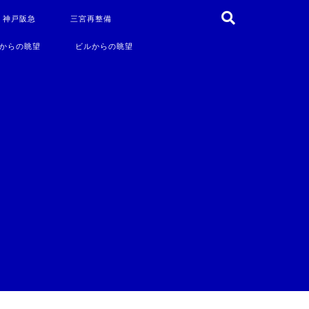
・神戸阪急
三宮再整備
からの眺望
ビルからの眺望