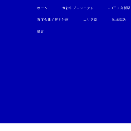
ホーム
進行中プロジェクト
JR三ノ宮新
市庁舎建て替え計画
エリア別
地域探訪
提言