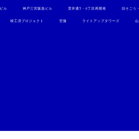
駅ビル
神戸三宮阪急ビル
雲井通5・6丁目再開発
旧そごう
竣工済プロジェクト
空撮
ライトアップタワーズ
山