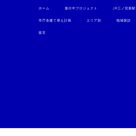
ホーム
進行中プロジェクト
JR三ノ宮新
市庁舎建て替え計画
エリア別
地域探訪
提言