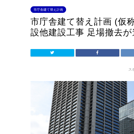
市庁舎建て替え計画
市庁舎建て替え計画 (仮
設他建設工事 足場撤去
ス