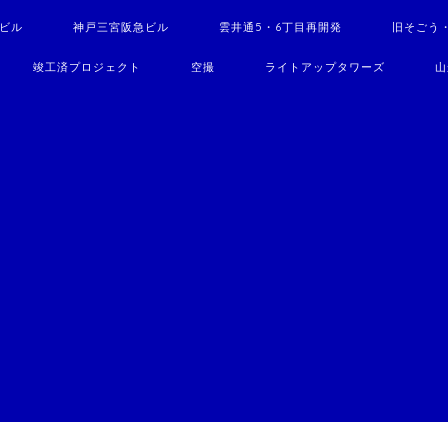
駅ビル
神戸三宮阪急ビル
雲井通5・6丁目再開発
旧そごう
竣工済プロジェクト
空撮
ライトアップタワーズ
山