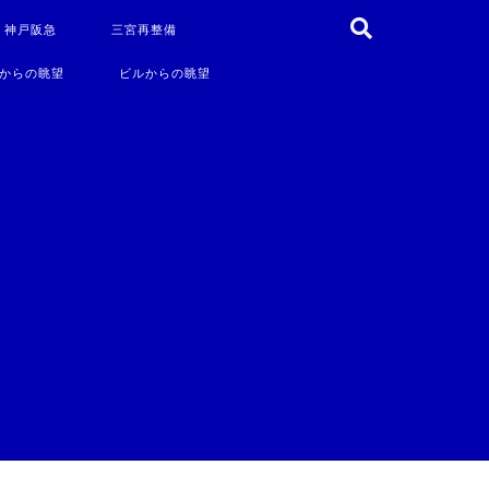
・神戸阪急
三宮再整備
からの眺望
ビルからの眺望