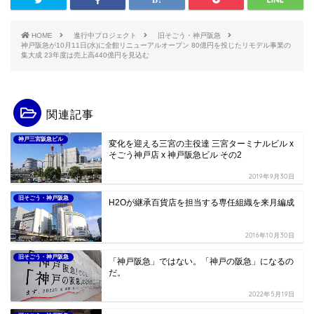
HOME
進行中プロジェクト
旧そごう・神戸阪急
神戸阪急が10月11日(水)に全館リニューアルオープン 80億円を投じたリモデル事業の
集大成 23年度は売上高440億円を見込む
関連記事
神戸三宮阪急ビル
変化を迎える三宮の主役達 三宮ターミナルビル x
そごう神戸店 x 神戸阪急ビル その2
2019年9月30日
旧そごう・神戸阪急
H2Oが継承百貨店を担当する専任組織を来月編成
2016年10月30日
旧そごう・神戸阪急
「神戸阪急」ではない。「神戸の阪急」になるの
だ。
2022年5月19日