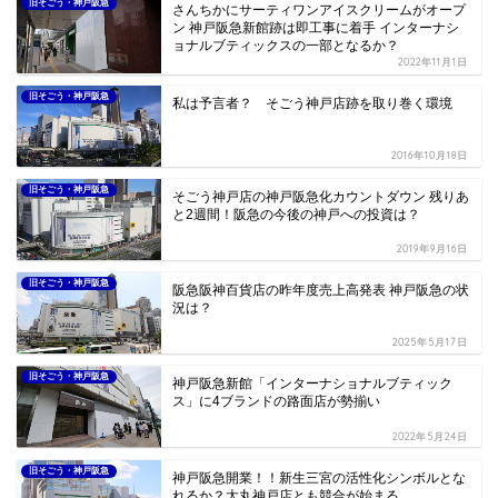
旧そごう・神戸阪急
さんちかにサーティワンアイスクリームがオープ
ン 神戸阪急新館跡は即工事に着手 インターナシ
ョナルブティックスの一部となるか？
2022年11月1日
旧そごう・神戸阪急
私は予言者？ そごう神戸店跡を取り巻く環境
2016年10月18日
旧そごう・神戸阪急
そごう神戸店の神戸阪急化カウントダウン 残りあ
と2週間！阪急の今後の神戸への投資は？
2019年9月16日
旧そごう・神戸阪急
阪急阪神百貨店の昨年度売上高発表 神戸阪急の状
況は？
2025年5月17日
旧そごう・神戸阪急
神戸阪急新館「インターナショナルブティック
ス」に4ブランドの路面店が勢揃い
2022年5月24日
旧そごう・神戸阪急
神戸阪急開業！！新生三宮の活性化シンボルとな
れるか？大丸神戸店とも競合が始まる