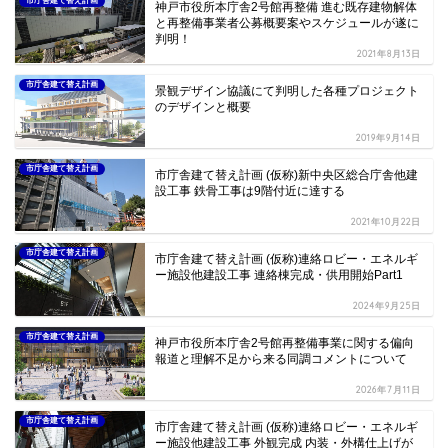
市庁舎建て替え計画
神戸市役所本庁舎2号館再整備 進む既存建物解体
と再整備事業者公募概要案やスケジュールが遂に
判明！
2021年8月13日
市庁舎建て替え計画
景観デザイン協議にて判明した各種プロジェクト
のデザインと概要
2019年9月14日
市庁舎建て替え計画
市庁舎建て替え計画 (仮称)新中央区総合庁舎他建
設工事 鉄骨工事は9階付近に達する
2021年10月22日
市庁舎建て替え計画
市庁舎建て替え計画 (仮称)連絡ロビー・エネルギ
ー施設他建設工事 連絡棟完成・供用開始Part1
2024年9月25日
市庁舎建て替え計画
神戸市役所本庁舎2号館再整備事業に関する偏向
報道と理解不足から来る同調コメントについて
2026年7月11日
市庁舎建て替え計画
市庁舎建て替え計画 (仮称)連絡ロビー・エネルギ
ー施設他建設工事 外観完成 内装・外構仕上げが