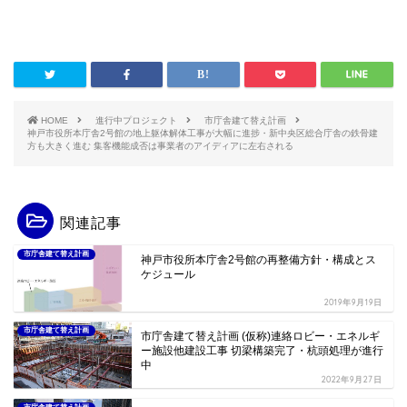
HOME
進行中プロジェクト
市庁舎建て替え計画
神戸市役所本庁舎2号館の地上躯体解体工事が大幅に進捗・新中央区総合庁舎の鉄骨建
方も大きく進む 集客機能成否は事業者のアイディアに左右される
関連記事
市庁舎建て替え計画
神戸市役所本庁舎2号館の再整備方針・構成とス
ケジュール
2019年9月19日
市庁舎建て替え計画
市庁舎建て替え計画 (仮称)連絡ロビー・エネルギ
ー施設他建設工事 切梁構築完了・杭頭処理が進行
中
2022年9月27日