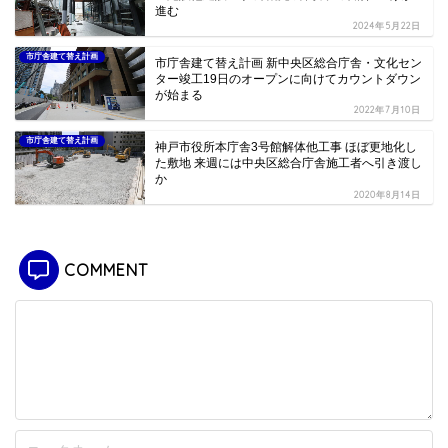
進む
2024年5月22日
市庁舎建て替え計画
市庁舎建て替え計画 新中央区総合庁舎・文化セン
ター竣工19日のオープンに向けてカウントダウン
が始まる
2022年7月10日
市庁舎建て替え計画
神戸市役所本庁舎3号館解体他工事 ほぼ更地化し
た敷地 来週には中央区総合庁舎施工者へ引き渡し
か
2020年8月14日
COMMENT