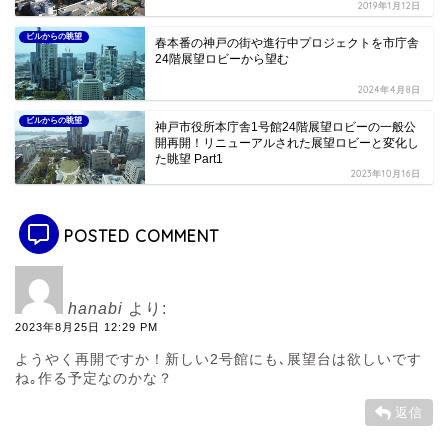
2019年1月12日
ビルからの眺望
春本番の神戸の街や進行中プロジェクトを市庁舎
24階展望ロビーから望む
2024年4月8日
ビルからの眺望
神戸市役所本庁舎1号館24階展望ロビーの一般公
開再開！リニューアルされた展望ロビーと変化し
た眺望 Part1
2023年10月16日
POSTED COMMENT
hanabi
より:
2023年8月25日 12:29 PM
ようやく再開ですか！新しい2号館にも､展望台は欲しいです
ね｡作る予定なのかな？
返信