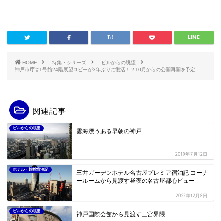
HOME
特集・シリーズ
ビルからの眺望
神戸市庁舎1号館24階展望ロビーが3年ぶりに復活！？10月からの公開再開を予定
関連記事
ビルからの眺望
雲海漂うある早朝の神戸
2010年7月12日
ホテル・旅館宿泊記
三井ガーデンホテル名古屋プレミア宿泊記 コーナ
ールームから見渡す昼夜の名古屋都心ビュー
2022年12月8日
ビルからの眺望
神戸国際会館から見渡す三宮界隈