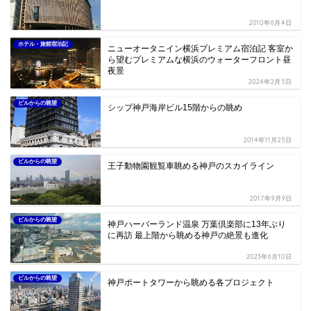
2010年6月4日
ホテル・旅館宿泊記
ニューオータニイン横浜プレミアム宿泊記 客室か
ら望むプレミアムな横浜のウォーターフロント昼
夜景
2024年2月5日
ビルからの眺望
シップ神戸海岸ビル15階からの眺め
2014年11月25日
ビルからの眺望
王子動物園観覧車眺める神戸のスカイライン
2017年9月9日
ビルからの眺望
神戸ハーバーランド温泉 万葉倶楽部に13年ぶり
に再訪 最上階から眺める神戸の絶景も進化
2023年6月10日
ビルからの眺望
神戸ポートタワーから眺める各プロジェクト