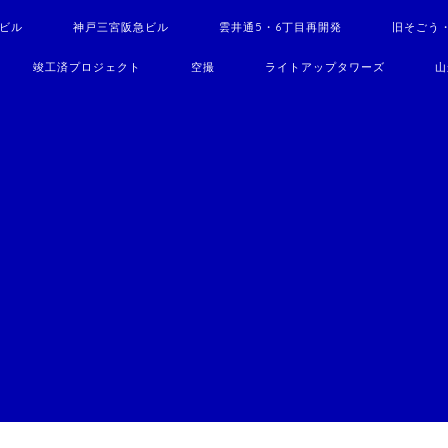
駅ビル
神戸三宮阪急ビル
雲井通5・6丁目再開発
旧そごう
竣工済プロジェクト
空撮
ライトアップタワーズ
山