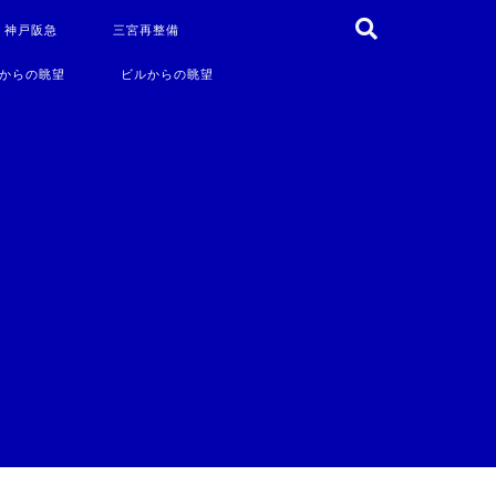
・神戸阪急
三宮再整備
からの眺望
ビルからの眺望