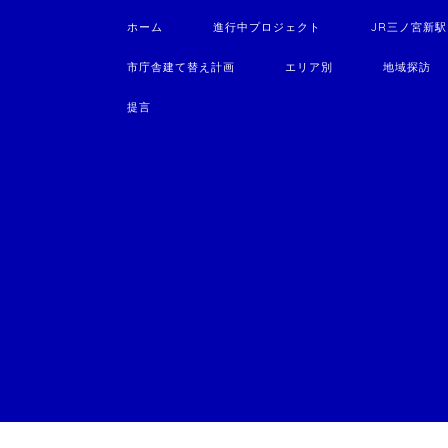
ホーム
進行中プロジェクト
JR三ノ宮新
市庁舎建て替え計画
エリア別
地域探訪
提言