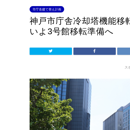
市庁舎建て替え計画
神戸市庁舎冷却塔機能移転
いよ3号館移転準備へ
ス