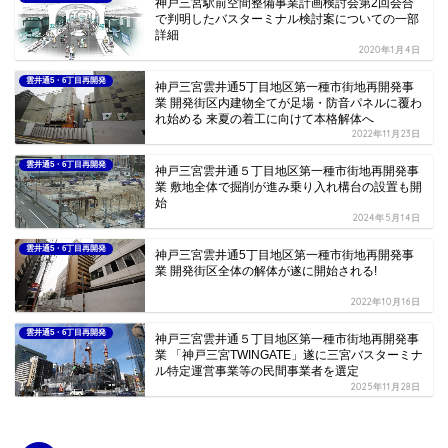
神戸三宮駅前空間整備事業計画検討会第2回会合
で判明したバスターミナル検討案についての一部
詳細
2020年1月4日
雲井通5・6丁目再開発
神戸三宮雲井通5丁目地区第一種市街地再開発事
業 開発街区内建物全てが足場・防音パネルに覆わ
れ始める 来夏の着工に向けて本格解体へ
2022年11月23日
雲井通5・6丁目再開発
神戸三宮雲井通５丁目地区第一種市街地再開発事
業 敷地全体で掘削が進み乗り入れ構台の設置も開
始
2024年5月14日
雲井通5・6丁目再開発
神戸三宮雲井通5丁目地区第一種市街地再開発事
業 開発街区全体の解体が遂に開始される!
2022年10月16日
雲井通5・6丁目再開発
神戸三宮雲井通５丁目地区第一種市街地再開発事
業 「神戸三宮TWINGATE」遂に三宮バスターミナ
ル特定運営事業等の民間事業者を選定
2025年11月28日