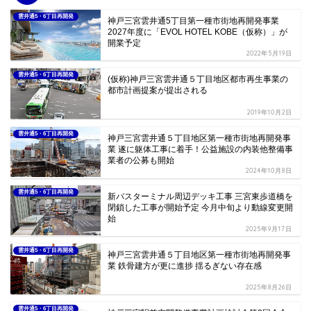
雲井通5・6丁目再開発
神戸三宮雲井通5丁目第一種市街地再開発事業
2027年度に「EVOL HOTEL KOBE（仮称）」が
開業予定
2022年5月19日
雲井通5・6丁目再開発
(仮称)神戸三宮雲井通５丁目地区都市再生事業の
都市計画提案が提出される
2019年10月2日
雲井通5・6丁目再開発
神戸三宮雲井通５丁目地区第一種市街地再開発事
業 遂に躯体工事に着手！公益施設の内装他整備事
業者の公募も開始
2024年10月8日
雲井通5・6丁目再開発
新バスターミナル周辺デッキ工事 三宮東歩道橋を
閉鎖した工事が開始予定 今月中旬より動線変更開
始
2025年9月17日
雲井通5・6丁目再開発
神戸三宮雲井通５丁目地区第一種市街地再開発事
業 鉄骨建方が更に進捗 揺るぎない存在感
2025年8月26日
雲井通5・6丁目再開発