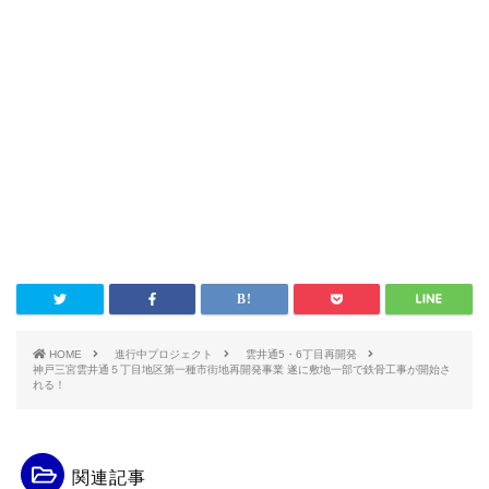
HOME
進行中プロジェクト
雲井通5・6丁目再開発
神戸三宮雲井通５丁目地区第一種市街地再開発事業 遂に敷地一部で鉄骨工事が開始さ
れる！
関連記事