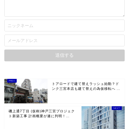
トアロードで建て替えラッシュ始動？ド
ンク三宮本店も建て替えの為仮移転へ ...
磯上通7丁目 (仮称)神戸三宮プロジェク
ト新築工事 計画概要が遂に判明！...