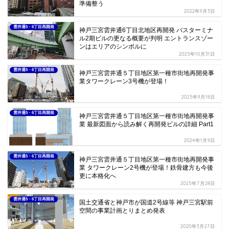
準備整う
2022年9月3日
雲井通5・6丁目再開発
神戸三宮雲井通6丁目北地区再開発 バスターミナ
ル2期ビルの更なる概要が判明 エントランスゾー
ンはエリアのシンボルに
2025年10月31日
雲井通5・6丁目再開発
神戸三宮雲井通５丁目地区第一種市街地再開発事
業タワークレーン3号機が登場！
2025年9月18日
雲井通5・6丁目再開発
神戸三宮雲井通５丁目地区第一種市街地再開発事
業 最新図面から読み解く再開発ビルの詳細 Part1
2024年1月9日
雲井通5・6丁目再開発
神戸三宮雲井通５丁目地区第一種市街地再開発事
業 タワークレーン2号機が登場！鉄骨建方も今後
更に本格化へ
2025年7月28日
雲井通5・6丁目再開発
国土交通省と神戸市が国道2号線等 神戸三宮駅前
空間の事業計画とりまとめ発表
2020年3月27日