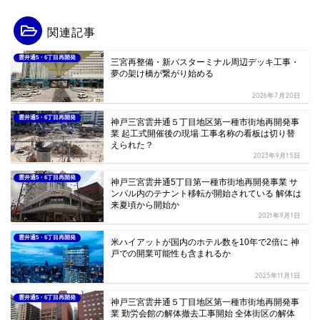
関連記事
雲井通5・6丁目再開発
三宮再整備・新バスターミナル周辺デッキ工事・
夢の架け橋が繋がり始める
2026年7月20日
雲井通5・6丁目再開発
神戸三宮雲井通５丁目地区第一種市街地再開発事
業 起工式開催後の現場 工事名称の看板は切り替
えられた？
2023年9月15日
雲井通5・6丁目再開発
神戸三宮雲井通5丁目第一種市街地再開発事業 サ
ンパル内のテナント移転が開始されている 解体は
来夏頃から開始か
2021年9月1日
雲井通5・6丁目再開発
米ハイアットが国内のホテル数を10年で2倍に 神
戸での開業可能性も含まれるか
2025年11月1日
雲井通5・6丁目再開発
神戸三宮雲井通５丁目地区第一種市街地再開発事
業 勤労会館の解体撤去工事開始 全体街区の解体