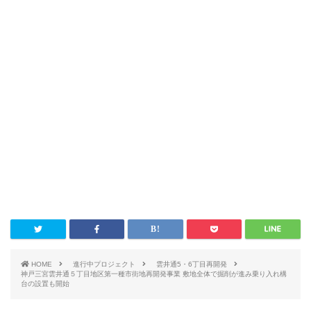
HOME
進行中プロジェクト
雲井通5・6丁目再開発
神戸三宮雲井通５丁目地区第一種市街地再開発事業 敷地全体で掘削が進み乗り入れ構
台の設置も開始