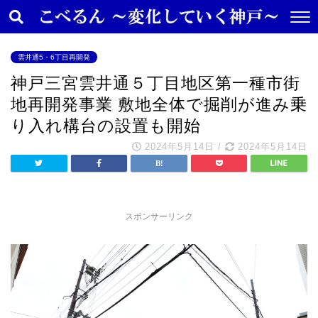
雲井通5・6丁目再開発
神戸三宮雲井通５丁目地区第一種市街
地再開発事業 敷地全体で掘削が進み乗
り入れ構台の設置も開始
2024年5月14日
/
2024年5月14日
スポンサーリンク