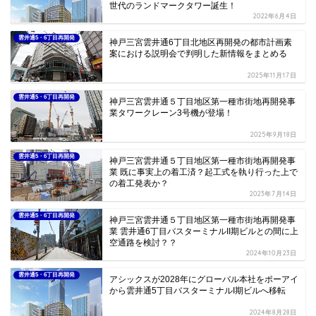
世代のランドマークタワー誕生！
2022年6月4日
雲井通5・6丁目再開発
神戸三宮雲井通6丁目北地区再開発の都市計画素
案における説明会で判明した新情報をまとめる
2025年11月17日
雲井通5・6丁目再開発
神戸三宮雲井通５丁目地区第一種市街地再開発事
業タワークレーン3号機が登場！
2025年9月18日
雲井通5・6丁目再開発
神戸三宮雲井通５丁目地区第一種市街地再開発事
業 既に事実上の着工済？起工式を執り行った上で
の着工発表か？
2023年7月14日
雲井通5・6丁目再開発
神戸三宮雲井通５丁目地区第一種市街地再開発事
業 雲井通6丁目バスターミナルII期ビルとの間に上
空通路を検討？？
2024年10月23日
雲井通5・6丁目再開発
アシックスが2028年にグローバル本社をポーアイ
から雲井通5丁目バスターミナルI期ビルへ移転
2024年8月28日