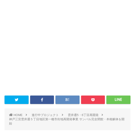
HOME
進行中プロジェクト
雲井通5・6丁目再開発
神戸三宮雲井通５丁目地区第一種市街地再開発事業 サンパル完全閉館・本格解体を開
始