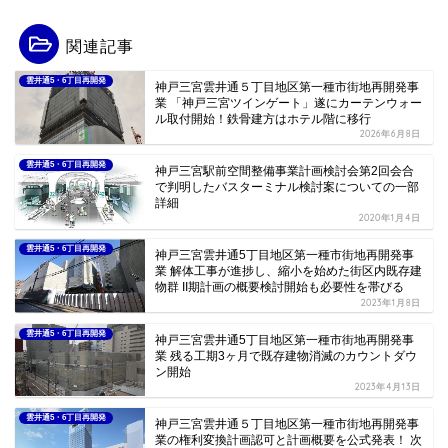
関連記事
雲井通5・6丁目再開発
神戸三宮雲井通５丁目地区第一種市街地再開発事
業 「神戸三宮ツインゲート」遂にカーテンウォー
ル取付開始！鉄骨建方はホテル階に移行
2026年6月8日
雲井通5・6丁目再開発
神戸三宮駅前空間整備事業計画検討会第2回会合
で判明したバスターミナル検討案についての一部
詳細
2020年1月4日
雲井通5・6丁目再開発
神戸三宮雲井通5丁目地区第一種市街地再開発事
業 解体工事が進捗し、縮小を始めた街区内既存建
物群 II期計画の概要検討開始も必要性を帯びる
2023年1月8日
雲井通5・6丁目再開発
神戸三宮雲井通5丁目地区第一種市街地再開発事
業 残る工期3ヶ月で既存建物消滅のカウントダウ
ン開始
2023年4月13日
雲井通5・6丁目再開発
神戸三宮雲井通５丁目地区第一種市街地再開発事
業の権利変換計画認可と計画概要を公式発表！ 次