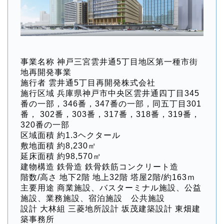
事業名称 神戸三宮雲井通5丁目地区第一種市街
地再開発事業
施行者 雲井通5丁目再開発株式会社
施行区域 兵庫県神戸市中央区雲井通四丁目345
番の一部，346番，347番の一部，同五丁目301
番， 302番，303番，317番，318番，319番，
320番の一部
区域面積 約1.3ヘクタール
敷地面積 約8,230㎡
延床面積 約98,570㎡
建物構造 鉄骨造 鉄骨鉄筋コンクリート造
階数/高さ 地下2階 地上32階 塔屋2階/約163ｍ
主要用途 商業施設、バスターミナル施設、公益
施設、業務施設、宿泊施設 公共施設
設計 大林組 三菱地所設計 坂茂建築設計 東畑建
築事務所