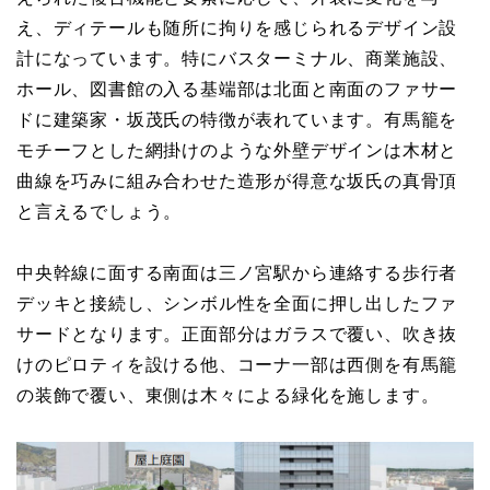
え、ディテールも随所に拘りを感じられるデザイン設
計になっています。特にバスターミナル、商業施設、
ホール、図書館の入る基端部は北面と南面のファサー
ドに建築家・坂茂氏の特徴が表れています。有馬籠を
モチーフとした網掛けのような外壁デザインは木材と
曲線を巧みに組み合わせた造形が得意な坂氏の真骨頂
と言えるでしょう。
中央幹線に面する南面は三ノ宮駅から連絡する歩行者
デッキと接続し、シンボル性を全面に押し出したファ
サードとなります。正面部分はガラスで覆い、吹き抜
けのピロティを設ける他、コーナ一部は西側を有馬籠
の装飾で覆い、東側は木々による緑化を施します。