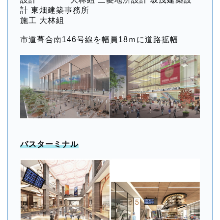
計 東畑建築事務所
施工 大林組
市道葺合南146号線を幅員18ｍに道路拡幅
バスターミナル