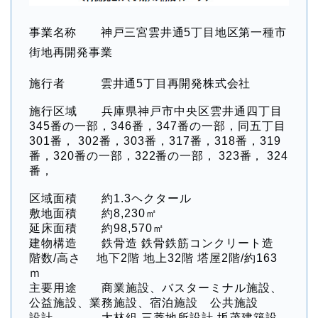
事業名称 神戸三宮雲井通5丁目地区第一種市
街地再開発事業
施行者 雲井通5丁目再開発株式会社
施行区域 兵庫県神戸市中央区雲井通四丁目
345番の一部，346番，347番の一部，同五丁目
301番， 302番，303番，317番，318番，319
番，320番の一部，
322番の一部， 323番， 324
番，
区域面積 約1.3ヘクタール
敷地面積 約8,230㎡
延床面積 約98,570㎡
建物構造 鉄骨造 鉄骨鉄筋コンクリート造
階数/高さ 地下2階 地上32階 塔屋2階/約163
ｍ
主要用途 商業施設、バスターミナル施設、
公益施設、業務施設、宿泊施設 公共施設
設計 大林組 三菱地所設計 坂茂建築設