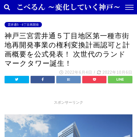
雲井通5・6丁目再開発
神戸三宮雲井通５丁目地区第一種市街
地再開発事業の権利変換計画認可と計
画概要を公式発表！ 次世代のランド
マークタワー誕生！
2022年6月4日
/
2022年10月6日
スポンサーリンク