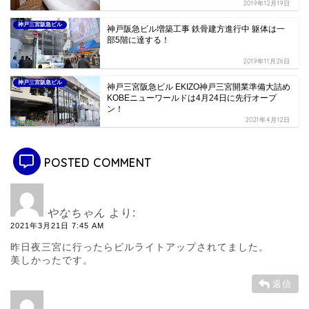
2019年12月19日
神戸三宮阪急ビル
神戸阪急ビル増築工事 鉄骨建方進行中 躯体は一
部5階に達する！
2019年11月26日
神戸三宮阪急ビル
神戸三宮阪急ビル EKIZO神戸三宮開業準備大詰め
KOBEニューワールドは4月24日に先行オープ
ン！
2021年4月12日
POSTED COMMENT
やなちゃん
より:
2021年3月21日 7:45 AM
昨日夜三宮に行ったらビルライトアップされてました。
美しかったです。
返信