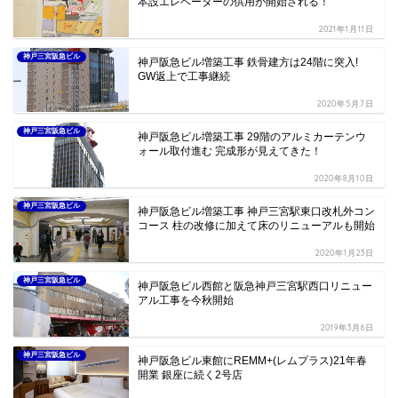
本設エレベーターの供用が開始される！
2021年1月11日
神戸三宮阪急ビル
神戸阪急ビル増築工事 鉄骨建方は24階に突入!
GW返上で工事継続
2020年5月7日
神戸三宮阪急ビル
神戸阪急ビル増築工事 29階のアルミカーテンウ
ォール取付進む 完成形が見えてきた！
2020年8月10日
神戸三宮阪急ビル
神戸阪急ビル増築工事 神戸三宮駅東口改札外コン
コース 柱の改修に加えて床のリニューアルも開始
2020年1月23日
神戸三宮阪急ビル
神戸阪急ビル西館と阪急神戸三宮駅西口リニュー
アル工事を今秋開始
2019年3月6日
神戸三宮阪急ビル
神戸阪急ビル東館にREMM+(レムプラス)21年春
開業 銀座に続く2号店