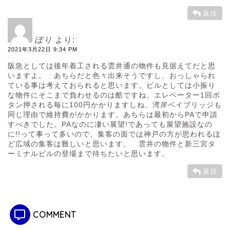
返信
ぽり
より:
2021年3月22日 9:34 PM
阪急としては後年着工される雲井通の物件も見据えてだと思
いますよ。 あちらだと色々出来そうですし、おっしゃられ
ている事は考えておられると思います。ビルとしては小振り
な物件にそこまで負わせるのは酷ですね。エレベーター1回ボ
タン押される毎に100円かかりますしね。湾岸ベイブリッジも
同じ理由で維持費がかかります。あちらは最初からPAで申請
すべきでした。PAなのに凄い展望!であっても展望施設なの
に!!って事って多いので。集客の面では神戸の方が思われるほ
ど広域の集客は難しいと思います。 雲井の物件と新三宮タ
ーミナルビルの登場まで待ちたいと思います。
返信
COMMENT