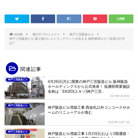
HOME
進行中プロジェクト
神戸三宮阪急ビル
神戸三宮阪急ビル 最上階のレストランテナントが決まる 無料展望ロビー設置の行方
は？
関連記事
神戸三宮阪急ビル
4月26日(月)に開業の神戸三宮阪急ビル 阪神阪急
ホールディングスから公式発表！ 低層部商業施設
名称は「EKIZO(エキゾ)神戸三宮」
2021年1月29日
神戸三宮阪急ビル
神戸阪急ビル増築工事 西改札口外コンコースやホ
ームのリニューアルが進む
2020年12月17日
神戸三宮阪急ビル
神戸阪急ビル増築工事 1月23日(土)より2階通路・