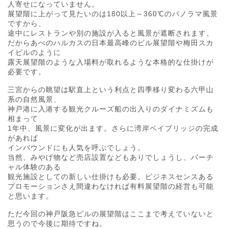
人寄せになっていません。
展望階に上がって見たいのは180以上～360℃のパノラマ風景
ですから、
途中にレストランや別の施設が入ると風景が遮断されます。
だからあべのハルカスの日本最高峰のビル展望階や梅田スカ
イビルのように
露天展望階のような入場料が取れるような本格的な仕掛けが
必要です。
三宮からの眺望は駅直上という利点と四季移り変わる六甲山
系の自然風景、
神戸港に入港する観光クルーズ船の出入りのダイナミズムも
相まって
1年中、風景に変化が出ます。さらに湾岸ベイブリッジの完成
があれば
インバウンドにも人気を呼ぶでしょう。
当然、みやげ物など売店設置などもありでしょうし、バーチ
ャル体験のある
観光施設としての新しい仕掛けも必要。ビジネスセンスある
プロモーションさえ間違わなければ有料展望階の経営も可能
と思います。
ただ今回の神戸阪急ビルの展望階はここまで考えていないと
思うので今後に期待ですね。