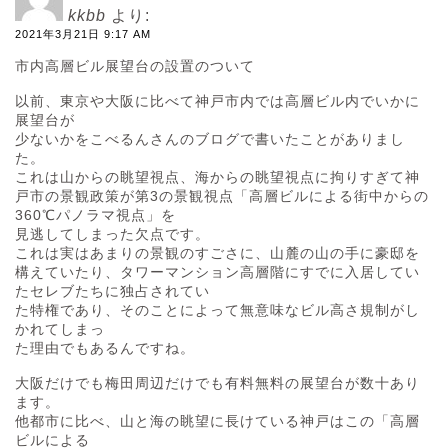
kkbb
より:
2021年3月21日 9:17 AM
市内高層ビル展望台の設置のついて
以前、東京や大阪に比べて神戸市内では高層ビル内でいかに
展望台が
少ないかをこべるんさんのブログで書いたことがありまし
た。
これは山からの眺望視点、海からの眺望視点に拘りすぎて神
戸市の景観政策が第3の景観視点「高層ビルによる街中からの
360℃パノラマ視点」を
見逃してしまった欠点です。
これは実はあまりの景観のすごさに、山麓の山の手に豪邸を
構えていたり、タワーマンション高層階にすでに入居してい
たセレブたちに独占されてい
た特権であり、そのことによって無意味なビル高さ規制がし
かれてしまっ
た理由でもあるんですね。
大阪だけでも梅田周辺だけでも有料無料の展望台が数十あり
ます。
他都市に比べ、山と海の眺望に長けている神戸はこの「高層
ビルによる