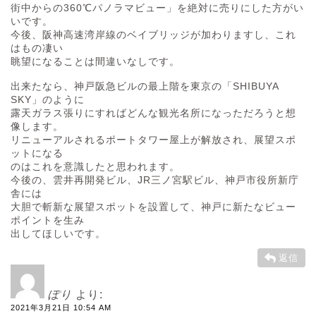
街中からの360℃パノラマビュー」を絶対に売りにした方がい
いです。
今後、阪神高速湾岸線のベイブリッジが加わりますし、これ
はもの凄い
眺望になることは間違いなしです。
出来たなら、神戸阪急ビルの最上階を東京の「SHIBUYA
SKY」のように
露天ガラス張りにすればどんな観光名所になっただろうと想
像します。
リニューアルされるポートタワー屋上が解放され、展望スポ
ットになる
のはこれを意識したと思われます。
今後の、雲井再開発ビル、JR三ノ宮駅ビル、神戸市役所新庁
舎には
大胆で斬新な展望スポットを設置して、神戸に新たなビュー
ポイントを生み
出してほしいです。
返信
ぽり
より:
2021年3月21日 10:54 AM