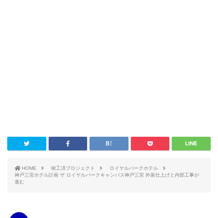
HOME
竣工済プロジェクト
ロイヤルパークホテル
神戸三宮ホテル計画 ザ ロイヤルパークキャンバス神戸三宮 外装仕上げと内部工事が
進む