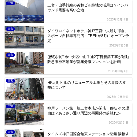
三宮
三宮・山手幹線の英和ビル跡地の活用は？インバ
ウンド需要も高い立地
2025年12月17日
三宮
ダイワロイネットホテル神戸三宮中央通り1階に
スポーツ自転車専門店・TREKが8月にオープン予
定
2022年7月5日
三宮
(仮称)神戸市中央区中山手通2丁目新築工事が始動
阪急阪神不動産が新築分譲マンションを計画
2023年10月4日
三宮
HK元町ビルのリニューアル工事とその界隈の変
貌について
2025年10月29日
三宮
神戸ラーメン第一旭三宮本店が閉店・移転 その理
由は？あじさい通り周辺の再開発の前触れか
2023年2月21日
三宮
タイムズ神戸国際会館東ステーション閉鎖 隣接す