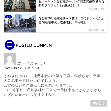
るパーキングも地質ボーリング調査実施済 新たな
開発プロジェクト始動の兆し？
2023年1月19日
三宮
葺合南29号線電線共同溝整備工事の競争入札が広
告 電柱地中化と道路改良工事が進む
2021年1月16日
POSTED COMMENT
コーベスト
より:
2024年10月23日 8:14 AM
うめきたの様に、地元本社の企業を三宮に集積させ、企業・
人口流出を避けたいのでしょう。
三宮のビジネス拠点化にも繫がりますし、
JR、地下鉄、私鉄各社の三宮での乗降率も上がりますから、
にぎわい創出にもなりますね！
返信