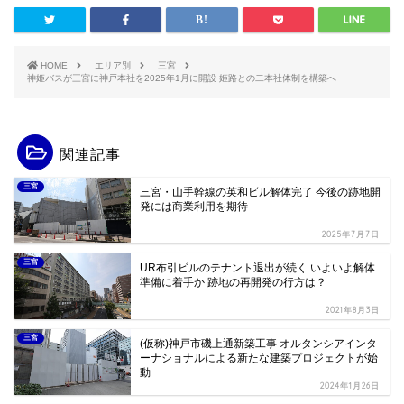
HOME
エリア別
三宮
神姫バスが三宮に神戸本社を2025年1月に開設 姫路との二本社体制を構築へ
関連記事
三宮
三宮・山手幹線の英和ビル解体完了 今後の跡地開
発には商業利用を期待
2025年7月7日
三宮
UR布引ビルのテナント退出が続く いよいよ解体
準備に着手か 跡地の再開発の行方は？
2021年8月3日
三宮
(仮称)神戸市磯上通新築工事 オルタンシアインタ
ーナショナルによる新たな建築プロジェクトが始
動
2024年1月26日