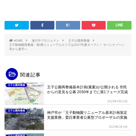
HOME
進行中プロジェクト
王子公園再整備
王子動物園再整備・第I期リニューアルエリアは2027年夏オープン！ サバンナゾーン
等から着手へ
関連記事
王子公園再整備
王子公園再整備基本計画(素案)が公開される 市民
からの意見を公募 2030年までに第1フェーズ完成
2023年9月24日
王子公園再整備
神戸市が「王子動物園リニューアル基本計画策定
支援業務」委託事業者公募型プロポーザルの実施
2023年2月4日