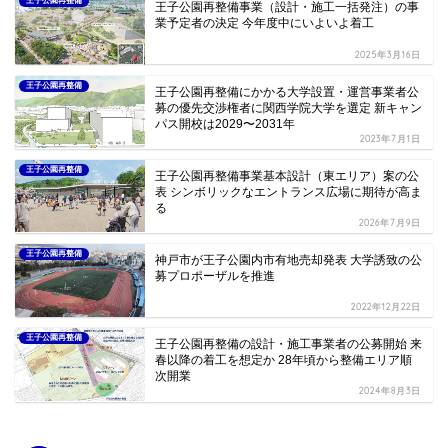
王子公園再整備
王子公園再整備事業（設計・施工一括発注）の事
業予定者の決定 今年度中にいよいよ着工
2025年3月16日
王子公園再整備
王子公園再整備にかかる大学設置・運営事業者公
募の優先交渉権者に関西学院大学を選定 新キャン
パス開校は2029〜2031年
2023年7月1日
王子公園再整備
王子公園再整備事業基本設計（東エリア）案の公
表 シンボリックなエントランス広場に期待が高ま
る
2026年7月9日
王子公園再整備
神戸市が王子公園内市有地売却発表 大学誘致の公
募プロポーザルを推進
2022年12月22日
王子公園再整備
王子公園再整備の設計・施工事業者の公募開始 来
春以降の着工を想定か 28年頃から整備エリア順
次開業
2024年8月3日