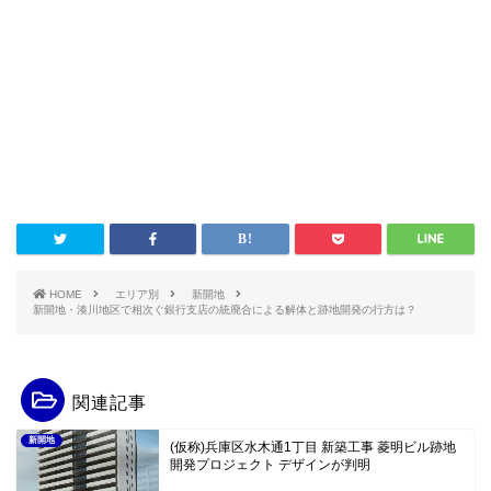
HOME
エリア別
新開地
新開地・湊川地区で相次ぐ銀行支店の統廃合による解体と跡地開発の行方は？
関連記事
新開地
(仮称)兵庫区水木通1丁目 新築工事 菱明ビル跡地
開発プロジェクト デザインが判明