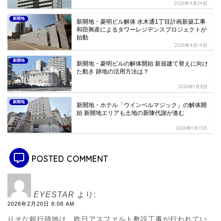
2026年4月24日
新開地
新開地・菱明ビル解体 水木通1丁目計画新築工事
和田興産によるタワーレジデンスプロジェクトが
始動
2026年4月14日
新開地
新開地・菱明ビルの解体開始 新規建て替えに向け
た動き 跡地の活用方法は？
2026年1月8日
新開地
新開地・ホテル「ウインベルマジック」の解体開
始 新開地エリアも土地の新陳代謝が進む
2026年1月13日
POSTED COMMENT
EYESTAR
より:
2026年2月20日 8:08 AM
りそな銀行跡地は、昨日アスファルト敷設工事が行われてい