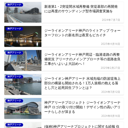
神戸アリーナ
新港第1・2突堤間水域再整備 突堤基部の再開発
には再度のサウンディング型市場調査実施を
2024年7月7日
神戸アリーナ
ジーライオンアリーナ神戸のライトアップ ウォー
ターフロントの新名所は夜景もピカイチ
2025年4月16日
神戸アリーナ
ジーライオンアリーナ神戸周辺・臨港道路の再整
備状況 アリーナのメインアプローチ等の道路改良
工事がいよいよ大詰めへ！
2025年2月27日
神戸アリーナ
ジーライオン神戸アリーナ 水域先端の防波堤海上
部分の構築も開始される！1万人規模の抱える落
とし穴と起死回生プランとは？
2024年3月12日
神戸アリーナ
神戸アリーナプロジェクト ジーライオンアリーナ
神戸 ロゴの取り付け開始！デザイン性の高いアリ
ーナらしさが深まる
2024年8月16日
神戸アリーナ
(仮称)神戸アリーナプロジェクトに関する続報 住