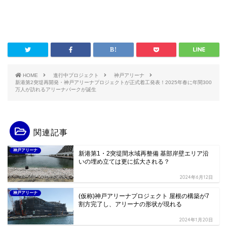
HOME
進行中プロジェクト
神戸アリーナ
新港第2突堤再開発・神戸アリーナプロジェクトが正式着工発表！2025年春に年間300
万人が訪れるアリーナパークが誕生
関連記事
神戸アリーナ
新港第1・2突堤間水域再整備 基部岸壁エリア沿
いの埋め立ては更に拡大される？
2024年6月12日
神戸アリーナ
(仮称)神戸アリーナプロジェクト 屋根の構築が7
割方完了し、アリーナの形状が現れる
2024年1月20日