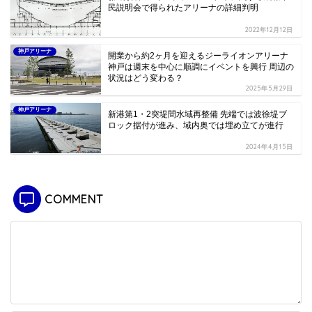
民説明会で得られたアリーナの詳細判明
2022年12月12日
神戸アリーナ
開業から約2ヶ月を迎えるジーライオンアリーナ
神戸は週末を中心に順調にイベントを興行 周辺の
状況はどう変わる？
2025年5月29日
神戸アリーナ
新港第1・2突堤間水域再整備 先端では波徐堤ブ
ロック据付が進み、域内奥では埋め立てが進行
2024年4月15日
COMMENT