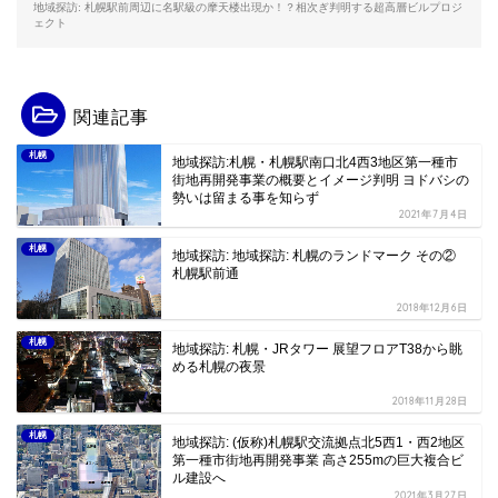
地域探訪: 札幌駅前周辺に名駅級の摩天楼出現か！？相次ぎ判明する超高層ビルプロジ
ェクト
関連記事
札幌
地域探訪:札幌・札幌駅南口北4西3地区第一種市
街地再開発事業の概要とイメージ判明 ヨドバシの
勢いは留まる事を知らず
2021年7月4日
札幌
地域探訪: 地域探訪: 札幌のランドマーク その②
札幌駅前通
2018年12月6日
札幌
地域探訪: 札幌・JRタワー 展望フロアT38から眺
める札幌の夜景
2018年11月28日
札幌
地域探訪: (仮称)札幌駅交流拠点北5西1・西2地区
第一種市街地再開発事業 高さ255mの巨大複合ビ
ル建設へ
2021年3月27日