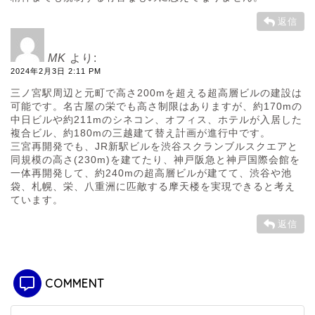
返信
MK
より:
2024年2月3日 2:11 PM
三ノ宮駅周辺と元町で高さ200mを超える超高層ビルの建設は
可能です。名古屋の栄でも高さ制限はありますが、約170mの
中日ビルや約211mのシネコン、オフィス、ホテルが入居した
複合ビル、約180mの三越建て替え計画が進行中です。
三宮再開発でも、JR新駅ビルを渋谷スクランブルスクエアと
同規模の高さ(230m)を建てたり、神戸阪急と神戸国際会館を
一体再開発して、約240mの超高層ビルが建てて、渋谷や池
袋、札幌、栄、八重洲に匹敵する摩天楼を実現できると考え
ています。
返信
COMMENT