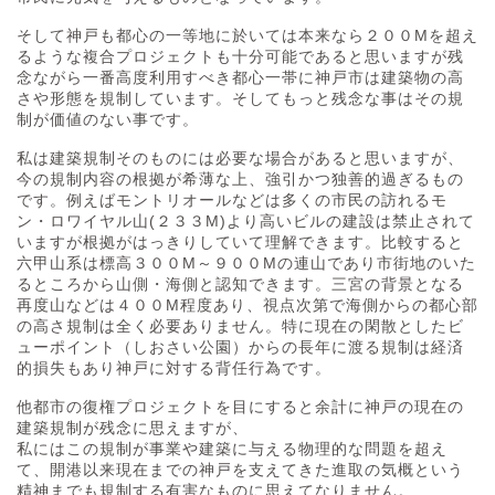
そして神戸も都心の一等地に於いては本来なら２００Mを超え
るような複合プロジェクトも十分可能であると思いますが残
念ながら一番高度利用すべき都心一帯に神戸市は建築物の高
さや形態を規制しています。そしてもっと残念な事はその規
制が価値のない事です。
私は建築規制そのものには必要な場合があると思いますが、
今の規制内容の根拠が希薄な上、強引かつ独善的過ぎるもの
です。例えばモントリオールなどは多くの市民の訪れるモ
ン・ロワイヤル山(２３３M)より高いビルの建設は禁止されて
いますが根拠がはっきりしていて理解できます。比較すると
六甲山系は標高３００M～９００Mの連山であり市街地のいた
るところから山側・海側と認知できます。三宮の背景となる
再度山などは４００M程度あり、視点次第で海側からの都心部
の高さ規制は全く必要ありません。特に現在の閑散としたビ
ューポイント（しおさい公園）からの長年に渡る規制は経済
的損失もあり神戸に対する背任行為です。
他都市の復権プロジェクトを目にすると余計に神戸の現在の
建築規制が残念に思えますが、
私にはこの規制が事業や建築に与える物理的な問題を超え
て、開港以来現在までの神戸を支えてきた進取の気概という
精神までも規制する有害なものに思えてなりません。