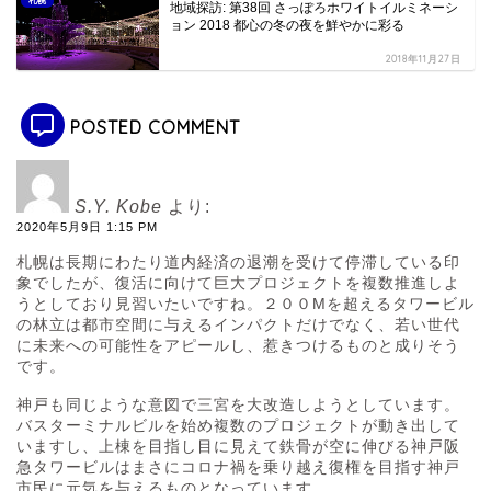
札幌
地域探訪: 第38回 さっぽろホワイトイルミネーシ
ョン 2018 都心の冬の夜を鮮やかに彩る
2018年11月27日
POSTED COMMENT
S.Y. Kobe
より:
2020年5月9日 1:15 PM
札幌は長期にわたり道内経済の退潮を受けて停滞している印
象でしたが、復活に向けて巨大プロジェクトを複数推進しよ
うとしており見習いたいですね。２００Mを超えるタワービル
の林立は都市空間に与えるインパクトだけでなく、若い世代
に未来への可能性をアピールし、惹きつけるものと成りそう
です。
神戸も同じような意図で三宮を大改造しようとしています。
バスターミナルビルを始め複数のプロジェクトが動き出して
いますし、上棟を目指し目に見えて鉄骨が空に伸びる神戸阪
急タワービルはまさにコロナ禍を乗り越え復権を目指す神戸
市民に元気を与えるものとなっています。