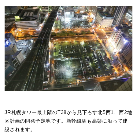
JR札幌タワー最上階のT38から見下ろす北5西1、西2地
区計画の開発予定地です。新幹線駅も高架に沿って建
設されます。