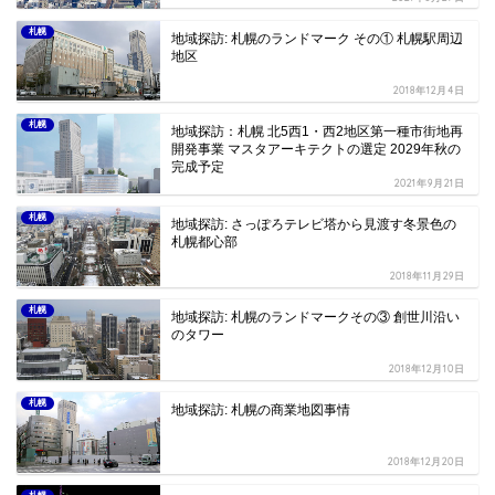
札幌
地域探訪: 札幌のランドマーク その① 札幌駅周辺
地区
2018年12月4日
札幌
地域探訪：札幌 北5西1・西2地区第一種市街地再
開発事業 マスタアーキテクトの選定 2029年秋の
完成予定
2021年9月21日
札幌
地域探訪: さっぽろテレビ塔から見渡す冬景色の
札幌都心部
2018年11月29日
札幌
地域探訪: 札幌のランドマークその③ 創世川沿い
のタワー
2018年12月10日
札幌
地域探訪: 札幌の商業地図事情
2018年12月20日