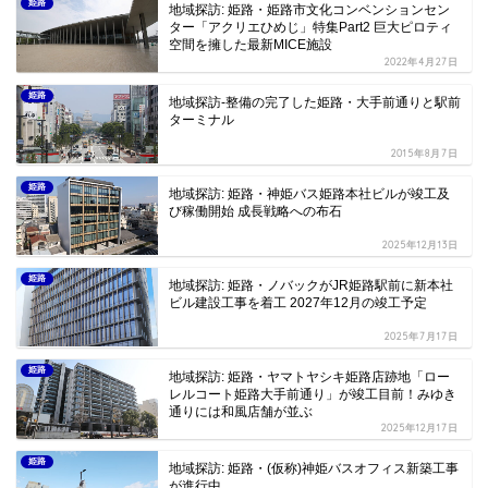
姫路
地域探訪: 姫路・姫路市文化コンベンションセン
ター「アクリエひめじ」特集Part2 巨大ピロティ
空間を擁した最新MICE施設
2022年4月27日
姫路
地域探訪-整備の完了した姫路・大手前通りと駅前
ターミナル
2015年8月7日
姫路
地域探訪: 姫路・神姫バス姫路本社ビルが竣工及
び稼働開始 成長戦略への布石
2025年12月13日
姫路
地域探訪: 姫路・ノバックがJR姫路駅前に新本社
ビル建設工事を着工 2027年12月の竣工予定
2025年7月17日
姫路
地域探訪: 姫路・ヤマトヤシキ姫路店跡地「ロー
レルコート姫路大手前通り」が竣工目前！みゆき
通りには和風店舗が並ぶ
2025年12月17日
姫路
地域探訪: 姫路・(仮称)神姫バスオフィス新築工事
が進行中