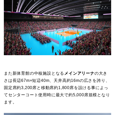
また新体育館の中核施設となる
メインアリーナ
の大き
さは長辺67m×短辺40m、天井高約16mの広さを誇り、
固定席約3,200席と移動席約1,800席を設ける事によっ
てセンターコート使用時に最大で約5,000席規模となり
ます。