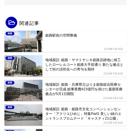
関連記事
姫路
姫路駅前の空間整備
2018年4月18日
姫路
地域探訪: 姫路・ヤマトヤシキ姫路店跡地に竣工
したローレルコート姫路大手前通り 新たな拠点と
して街の活性化への寄与を期待
2026年5月26日
姫路
地域探訪: 姫路・兵庫県立はりま姫路総合医療セ
ンターが完成 総事業費423億円を掛けた最新医療
拠点が5月1日開院
2022年4月25日
姫路
地域探訪: 姫路・姫路市文化コンベンションセン
ター「アクリエひめじ」特集Part1 美しい緑のエ
ントランスプロムナード「キャスティ21公園」
2022年4月26日