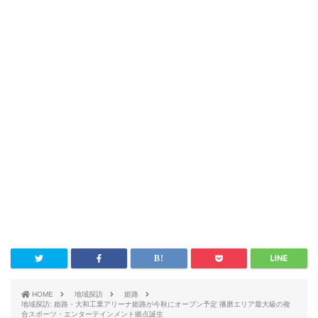
HOME
地域探訪
姫路
地域探訪: 姫路・大和工業アリーナ姫路が今秋にオープン予定 播磨エリア最大級の複
合スポーツ・エンターテインメント拠点誕生