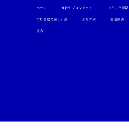
ホーム
進行中プロジェクト
JR三ノ宮新
市庁舎建て替え計画
エリア別
地域探訪
提言