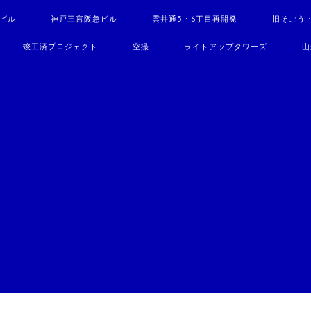
駅ビル
神戸三宮阪急ビル
雲井通5・6丁目再開発
旧そごう
竣工済プロジェクト
空撮
ライトアップタワーズ
山