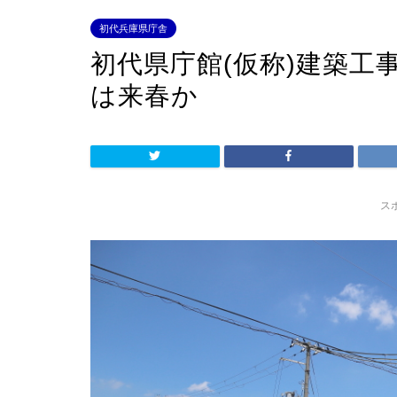
初代兵庫県庁舎
初代県庁館(仮称)建築工
は来春か
ス