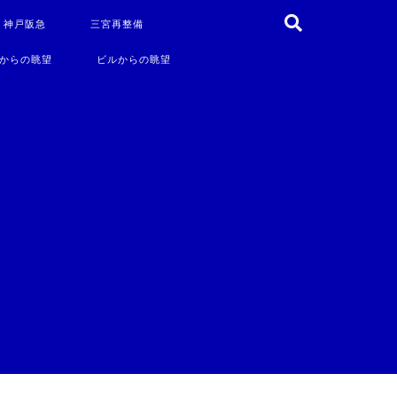
・神戸阪急
三宮再整備
からの眺望
ビルからの眺望