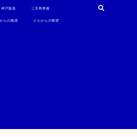
・神戸阪急
三宮再整備
からの眺望
ビルからの眺望