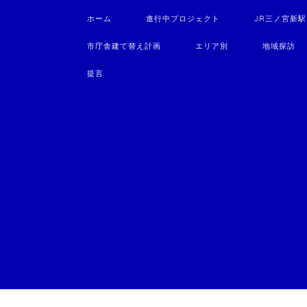
ホーム
進行中プロジェクト
JR三ノ宮新
市庁舎建て替え計画
エリア別
地域探訪
提言