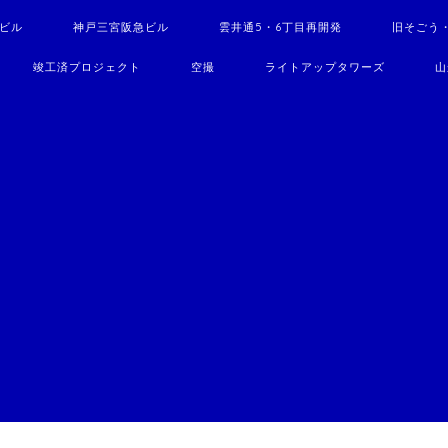
駅ビル
神戸三宮阪急ビル
雲井通5・6丁目再開発
旧そごう
竣工済プロジェクト
空撮
ライトアップタワーズ
山