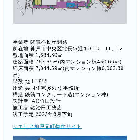
事業者 関電不動産開発
所在地 神戸市中央区北長狭通4-3-10、11、12
敷地面積 1,684.60㎡
建築面積 767.69㎡(内マンション棟450.66㎡)
延床面積 7,344.59㎡(内マンション棟6,062.39
㎡)
階数 地上18階
用途 共同住宅(65戸) 事務所
構造 鉄筋コンクリート造(マンション棟)
設計者 IAO竹田設計
施工者 鍛冶田工務店
竣工予定 2023年8月下旬
シエリア神戸元町物件サイト