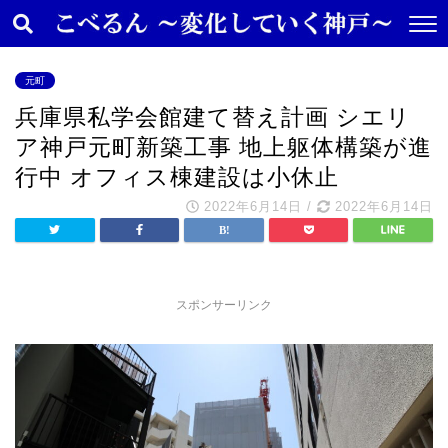
元町
兵庫県私学会館建て替え計画 シエリ
ア神戸元町新築工事 地上躯体構築が進
行中 オフィス棟建設は小休止
2022年6月14日
/
2022年6月14日
スポンサーリンク