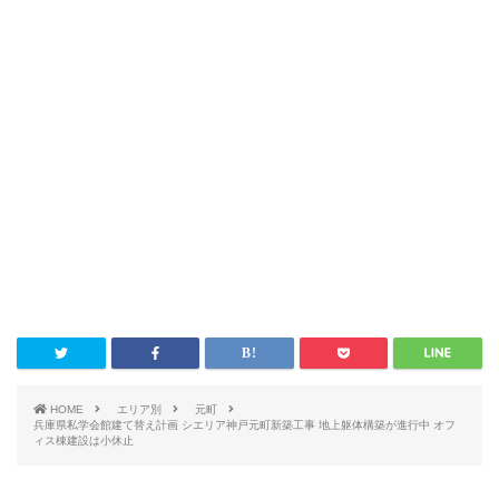
HOME
エリア別
元町
兵庫県私学会館建て替え計画 シエリア神戸元町新築工事 地上躯体構築が進行中 オフ
ィス棟建設は小休止