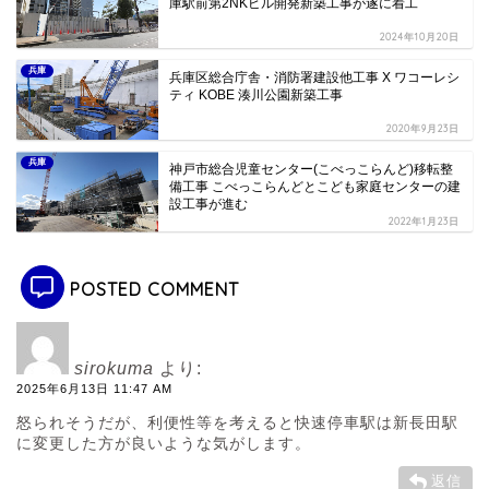
庫駅前第2NKビル開発新築工事が遂に着工
2024年10月20日
兵庫
兵庫区総合庁舎・消防署建設他工事 X ワコーレシ
ティ KOBE 湊川公園新築工事
2020年9月23日
兵庫
神戸市総合児童センター(こべっこらんど)移転整
備工事 こべっこらんどとこども家庭センターの建
設工事が進む
2022年1月23日
POSTED COMMENT
sirokuma
より:
2025年6月13日 11:47 AM
怒られそうだが、利便性等を考えると快速停車駅は新長田駅
に変更した方が良いような気がします。
返信