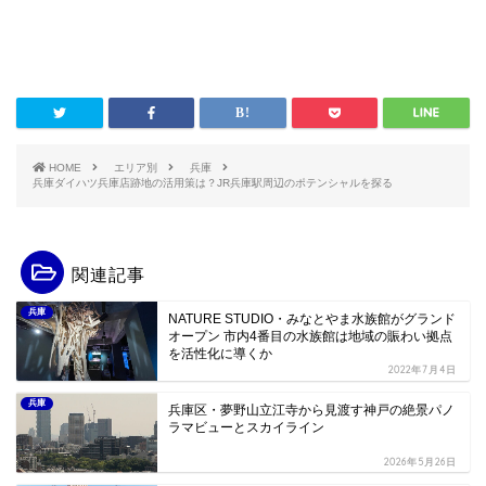
HOME
エリア別
兵庫
兵庫ダイハツ兵庫店跡地の活用策は？JR兵庫駅周辺のポテンシャルを探る
関連記事
兵庫
NATURE STUDIO・みなとやま水族館がグランド
オープン 市内4番目の水族館は地域の賑わい拠点
を活性化に導くか
2022年7月4日
兵庫
兵庫区・夢野山立江寺から見渡す神戸の絶景パノ
ラマビューとスカイライン
2026年5月26日