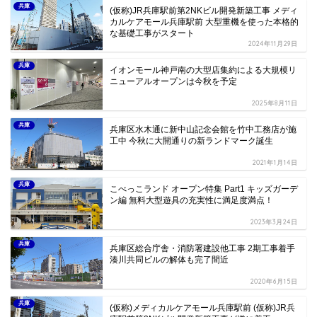
兵庫
(仮称)JR兵庫駅前第2NKビル開発新築工事 メディ
カルケアモール兵庫駅前 大型重機を使った本格的
な基礎工事がスタート
2024年11月29日
兵庫
イオンモール神戸南の大型店集約による大規模リ
ニューアルオープンは今秋を予定
2025年8月11日
兵庫
兵庫区水木通に新中山記念会館を竹中工務店が施
工中 今秋に大開通りの新ランドマーク誕生
2021年1月14日
兵庫
こべっこランド オープン特集 Part1 キッズガーデ
ン編 無料大型遊具の充実性に満足度満点！
2023年3月24日
兵庫
兵庫区総合庁舎・消防署建設他工事 2期工事着手
湊川共同ビルの解体も完了間近
2020年6月15日
兵庫
(仮称)メディカルケアモール兵庫駅前 (仮称)JR兵