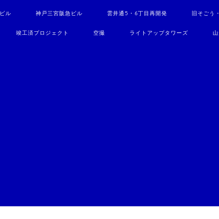
駅ビル
神戸三宮阪急ビル
雲井通5・6丁目再開発
旧そごう
竣工済プロジェクト
空撮
ライトアップタワーズ
山