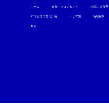
ホーム
進行中プロジェクト
JR三ノ宮新
市庁舎建て替え計画
エリア別
地域探訪
提言