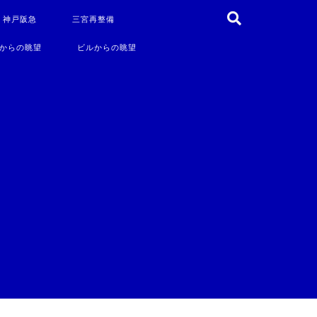
・神戸阪急
三宮再整備
からの眺望
ビルからの眺望