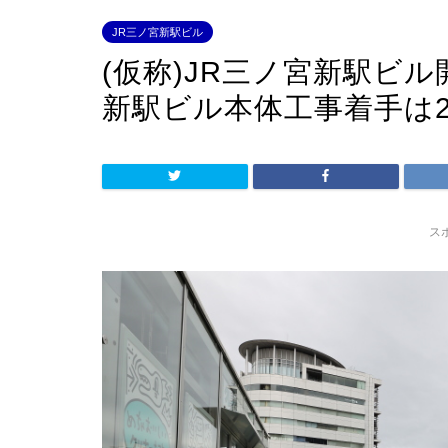
JR三ノ宮新駅ビル
(仮称)JR三ノ宮新駅ビ
新駅ビル本体工事着手は
ス