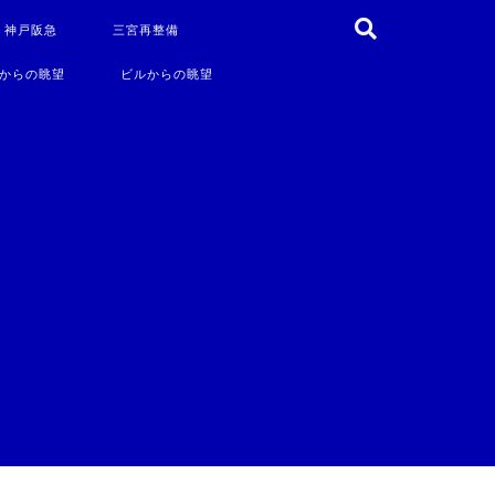
・神戸阪急
三宮再整備
からの眺望
ビルからの眺望