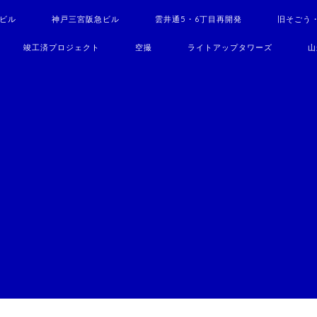
駅ビル
神戸三宮阪急ビル
雲井通5・6丁目再開発
旧そごう
竣工済プロジェクト
空撮
ライトアップタワーズ
山