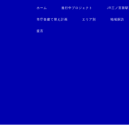
ホーム
進行中プロジェクト
JR三ノ宮新
市庁舎建て替え計画
エリア別
地域探訪
提言