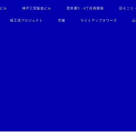
駅ビル
神戸三宮阪急ビル
雲井通5・6丁目再開発
旧そごう
竣工済プロジェクト
空撮
ライトアップタワーズ
山