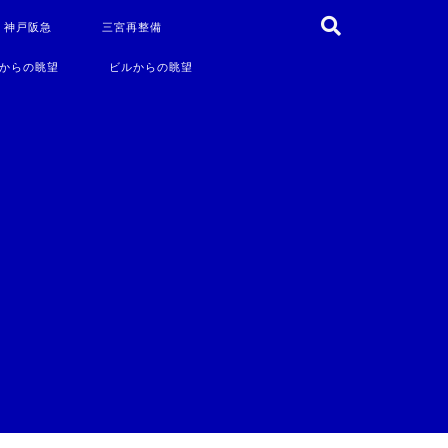
・神戸阪急
三宮再整備
からの眺望
ビルからの眺望