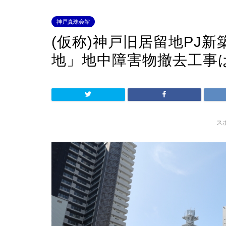
神戸真珠会館
(仮称)神戸旧居留地PJ
地」地中障害物撤去工事
ス