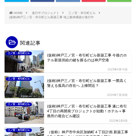
HOME
進行中プロジェクト
三ノ宮・布引町ビル
(仮称)神戸三ノ宮・布引町ビル新築工事 地上躯体構築が進行中
関連記事
三ノ宮・布引町ビル
(仮称)神戸三ノ宮・布引町ビル新築工事 今後のホ
テル新規供給の鍵を握るのは神戸空港
2023年9月14日
三ノ宮・布引町ビル
(仮称)神戸三ノ宮・布引町ビル新築工事 一際高く
聳える孤高の存在へ 上棟間近？
2024年7月28日
三ノ宮・布引町ビル
(仮称)神戸三ノ宮・布引町ビル新築工事 遂に布引
4丁目の再開発プロジェクトが始動！ホテル＋事
務所の複合ビル建設
2022年2月8日
三ノ宮・布引町ビル
（仮称）神戸市中央区加納町４丁目計画 新築工事