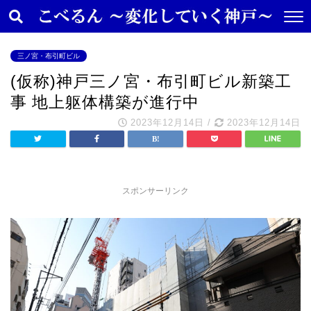
三ノ宮・布引町ビル
(仮称)神戸三ノ宮・布引町ビル新築工
事 地上躯体構築が進行中
2023年12月14日
/
2023年12月14日
スポンサーリンク