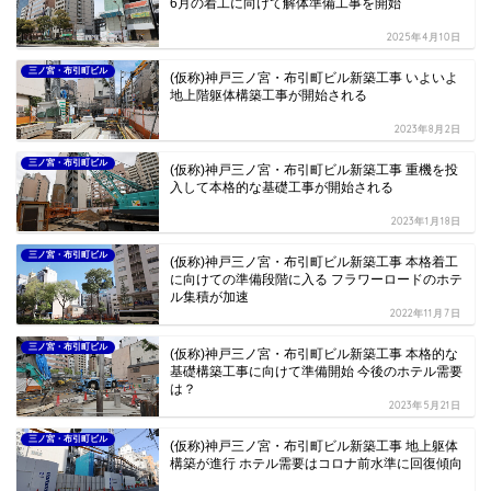
6月の着工に向けて解体準備工事を開始
2025年4月10日
三ノ宮・布引町ビル
(仮称)神戸三ノ宮・布引町ビル新築工事 いよいよ
地上階躯体構築工事が開始される
2023年8月2日
三ノ宮・布引町ビル
(仮称)神戸三ノ宮・布引町ビル新築工事 重機を投
入して本格的な基礎工事が開始される
2023年1月18日
三ノ宮・布引町ビル
(仮称)神戸三ノ宮・布引町ビル新築工事 本格着工
に向けての準備段階に入る フラワーロードのホテ
ル集積が加速
2022年11月7日
三ノ宮・布引町ビル
(仮称)神戸三ノ宮・布引町ビル新築工事 本格的な
基礎構築工事に向けて準備開始 今後のホテル需要
は？
2023年5月21日
三ノ宮・布引町ビル
(仮称)神戸三ノ宮・布引町ビル新築工事 地上躯体
構築が進行 ホテル需要はコロナ前水準に回復傾向