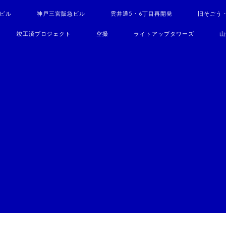
駅ビル
神戸三宮阪急ビル
雲井通5・6丁目再開発
旧そごう
竣工済プロジェクト
空撮
ライトアップタワーズ
山