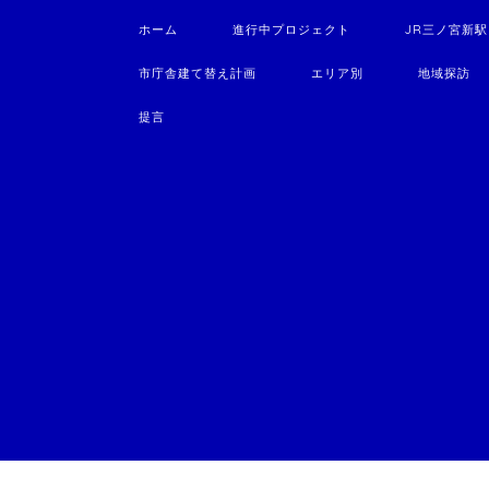
ホーム
進行中プロジェクト
JR三ノ宮新
市庁舎建て替え計画
エリア別
地域探訪
提言