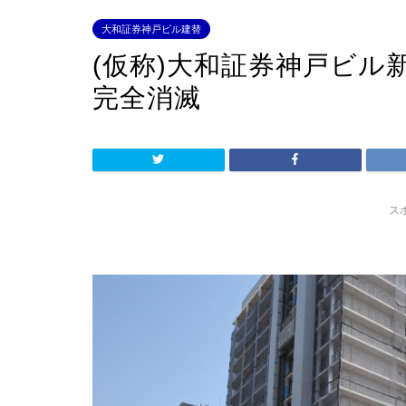
大和証券神戸ビル建替
(仮称)大和証券神戸ビル
完全消滅
ス