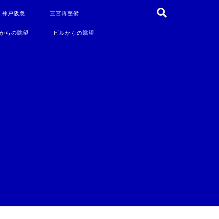
・神戸阪急
三宮再整備
からの眺望
ビルからの眺望