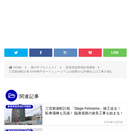
HOME
進行中プロジェクト
新港突堤西地区再開発
三宮新港町計画 KPM神戸ポートミュージアムの緑豊かな外構仕上げ工事が進む
関連記事
新港突堤西地区再開発
三宮新港町計画 「Stage Felissimo」竣工迫る！
駐車場棟も完成！ 臨港道路の改良工事も始まる！
2020年12月3日