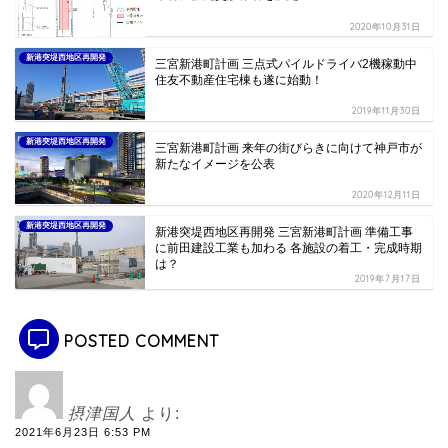
2020年10月31日
新港突堤西地区再開発
三宮新港町計画 三点式パイルドライバ2機稼動中
住友不動産住宅棟も遂に始動！
2019年11月30日
新港突堤西地区再開発
三宮新港町計画 来年の街びらきに向けて神戸市が
新たなイメージを公表
2020年12月11日
新港突堤西地区再開発
新港突堤西地区再開発 三宮新港町計画 準備工事
に前田建設工業も加わる 各施設の着工・完成時期
は？
2019年7月17日
POSTED COMMENT
摂津国人
より:
2021年6月23日 6:53 PM