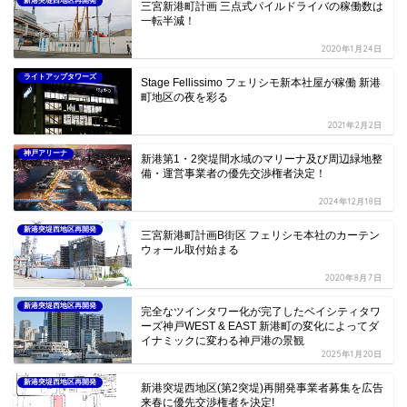
新港突堤西地区再開発
三宮新港町計画 三点式パイルドライバの稼働数は
一転半減！
2020年1月24日
ライトアップタワーズ
Stage Fellissimo フェリシモ新本社屋が稼働 新港
町地区の夜を彩る
2021年2月2日
神戸アリーナ
新港第1・2突堤間水域のマリーナ及び周辺緑地整
備・運営事業者の優先交渉権者決定！
2024年12月18日
新港突堤西地区再開発
三宮新港町計画B街区 フェリシモ本社のカーテン
ウォール取付始まる
2020年8月7日
新港突堤西地区再開発
完全なツインタワー化が完了したベイシティタワ
ーズ神戸WEST & EAST 新港町の変化によってダ
イナミックに変わる神戸港の景観
2025年1月20日
新港突堤西地区再開発
新港突堤西地区(第2突堤)再開発事業者募集を広告
来春に優先交渉権者を決定!