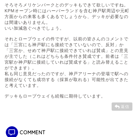
そろそろメリケンパークとのデッキもできて欲しいですね。
KPMオープン時にはハーバーランドを含む神戸駅周辺や元町
方面からの来客も多くあるでしょうから、デッキが必要なの
は間違いありません。
いい加減急ぐべきでしょう。
それとロープウェイの件ですが、以前の皆さんのコメントで
は「三宮にも神戸駅にも接続できていないので、反対」か
「三宮か、せめて神戸駅に接続できていれば賛成」との意見
が主でした（これはどちらも条件付き賛成です。前者は「三
宮駅か神戸駅に接続していれば賛成する」と読み替えること
ができます）。
私も同じ意見だったのですが、神戸アリーナの登場で駅への
接続がなくても成功する（採算が取れる）可能性が出てきた
と考えています。
デッキもロープウェイも続報に期待しています。
返信
COMMENT