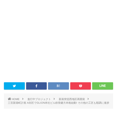
HOME
進行中プロジェクト
新港突堤西地区再開発
三宮新港町計画 A街区でGLION本社ビル鉄骨建方本格始動! その他の工区も順調に進捗