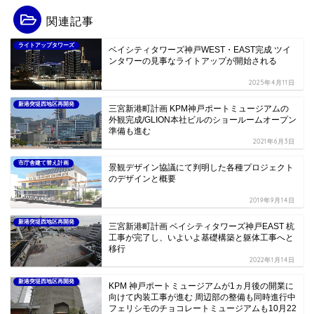
関連記事
ライトアップタワーズ
ベイシティタワーズ神戸WEST・EAST完成 ツイ
ンタワーの見事なライトアップが開始される
2025年4月11日
新港突堤西地区再開発
三宮新港町計画 KPM神戸ポートミュージアムの
外観完成/GLION本社ビルのショールームオープン
準備も進む
2021年6月3日
市庁舎建て替え計画
景観デザイン協議にて判明した各種プロジェクト
のデザインと概要
2019年9月14日
新港突堤西地区再開発
三宮新港町計画 ベイシティタワーズ神戸EAST 杭
工事が完了し、いよいよ基礎構築と躯体工事へと
移行
2022年1月14日
新港突堤西地区再開発
KPM 神戸ポートミュージアムが1ヵ月後の開業に
向けて内装工事が進む 周辺部の整備も同時進行中
フェリシモのチョコレートミュージアムも10月22