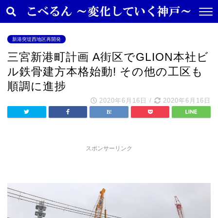
新港突堤西地区再開発
三宮新港町計画 A街区でGLION本社ビ
ル鉄骨建方本格始動! その他の工区も
順調に進捗
2020年6月16日
/
2020年6月16日
スポンサーリンク