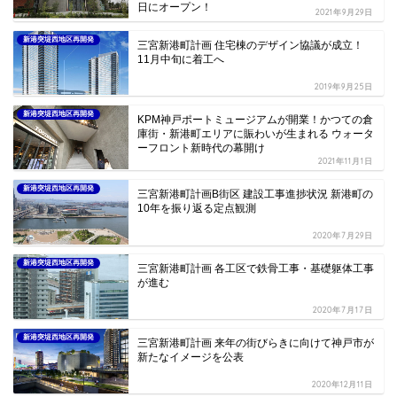
日にオープン！
2021年9月29日
新港突堤西地区再開発
三宮新港町計画 住宅棟のデザイン協議が成立！
11月中旬に着工へ
2019年9月25日
新港突堤西地区再開発
KPM神戸ポートミュージアムが開業！かつての倉
庫街・新港町エリアに賑わいが生まれる ウォータ
ーフロント新時代の幕開け
2021年11月1日
新港突堤西地区再開発
三宮新港町計画B街区 建設工事進捗状況 新港町の
10年を振り返る定点観測
2020年7月29日
新港突堤西地区再開発
三宮新港町計画 各工区で鉄骨工事・基礎躯体工事
が進む
2020年7月17日
新港突堤西地区再開発
三宮新港町計画 来年の街びらきに向けて神戸市が
新たなイメージを公表
2020年12月11日