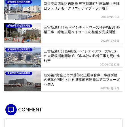
新港突堤西地区再開発
新港突堤西地区再開発 三宮新港町計画始動！先陣
はフェリシモ・クリエイティブ・ラボ着工
2019年9月10日
新港突堤西地区再開発
三宮新港町計画 ベイシティタワーズ神戸WEST 外
構工事・緑地広場ベイコートの整備が完成間近！
2022年12月8日
新港突堤西地区再開発
三宮新港町計画A街区 ベイシティタワーズWEST
の大規模掘削開始 GLION本社の鉄骨工事も更に進
行中
2020年7月23日
新港突堤西地区再開発
新港第2突堤とその基部の上屋や倉庫・事務所群
の解体が開始される 新港町再開発は第二フェーズ
へ突入
2022年1月14日
COMMENT