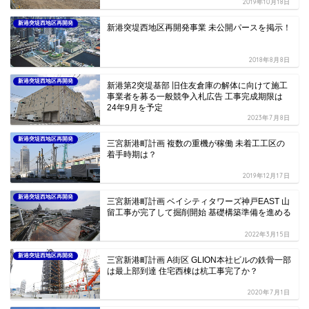
2019年10月18日
新港突堤西地区再開発
新港突堤西地区再開発事業 未公開パースを掲示！
2018年8月8日
新港突堤西地区再開発
新港第2突堤基部 旧住友倉庫の解体に向けて施工
事業者を募る一般競争入札広告 工事完成期限は
24年9月を予定
2023年7月8日
新港突堤西地区再開発
三宮新港町計画 複数の重機が稼働 未着工工区の
着手時期は？
2019年12月17日
新港突堤西地区再開発
三宮新港町計画 ベイシティタワーズ神戸EAST 山
留工事が完了して掘削開始 基礎構築準備を進める
2022年3月15日
新港突堤西地区再開発
三宮新港町計画 A街区 GLION本社ビルの鉄骨一部
は最上部到達 住宅西棟は杭工事完了か？
2020年7月1日