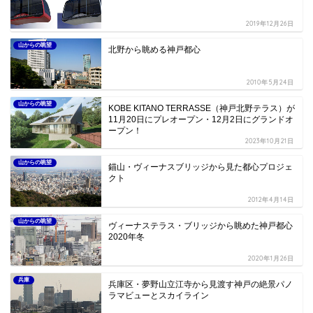
2019年12月26日
山からの眺望
北野から眺める神戸都心
2010年5月24日
山からの眺望
KOBE KITANO TERRASSE（神戸北野テラス）が
11月20日にプレオープン・12月2日にグランドオ
ープン！
2023年10月21日
山からの眺望
錨山・ヴィーナスブリッジから見た都心プロジェ
クト
2012年4月14日
山からの眺望
ヴィーナステラス・ブリッジから眺めた神戸都心
2020年冬
2020年1月26日
兵庫
兵庫区・夢野山立江寺から見渡す神戸の絶景パノ
ラマビューとスカイライン