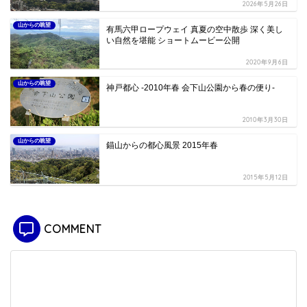
2026年5月26日
山からの眺望
有馬六甲ロープウェイ 真夏の空中散歩 深く美し
い自然を堪能 ショートムービー公開
2020年9月6日
山からの眺望
神戸都心 -2010年春 会下山公園から春の便り-
2010年3月30日
山からの眺望
錨山からの都心風景 2015年春
2015年5月12日
COMMENT