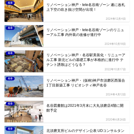
名谷
リノベーション神戸・tete名谷南ゾーン 遂に改札
上下空の吹き抜け空間が出現！
2024年12月4日
名谷
リノベーション神戸・tete名谷南ゾーンのリニュ
ーアル工事 内外装の改修が進行中
2024年10月18日
名谷
リノベーション神戸・名谷駅美装化・リニューア
ル工事 新北ビルの基礎工事が本格的に進行中 テ
ナント誘致はどうなる？
2022年10月17日
名谷
リノベーション神戸・ (仮称)神戸市須磨区西落合
1丁目新築工事 リビオシティ神戸名谷
2024年4月12日
名谷
名谷図書館は2021年3月末に大丸須磨店4階に開
館予定
2020年6月26日
名谷
北須磨支所ビルのデザイン公表 UDコンサルタン