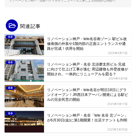
リノベーション神戸・須磨パティオがリニューアル工事による段階的な閉館へ
関連記事
名谷
リノベーション神戸・tete名谷南ゾーン 駅ビル改
修南側の外装や1階内部の正面エントランスや通
路が完成！供用を開始
2024年8月11日
名谷
リノベーション神戸・名谷 北須磨支所ビル 完成
に向けて仕上げ工事が進む 周辺建物も外壁改修が
開始され、一体的にリニューアルを図る？
2024年4月9日
名谷
リノベーション神戸・tete名谷が明日18日にグラ
ンドオープン！JR西日本アーバン開発による駅ビ
ルの完全民営の開始
2025年3月17日
名谷
リノベーション神戸・名谷「tete 名谷 北ゾーン」
が6月30日(金)に第1期開業！出店テナントも判明
2023年3月30日