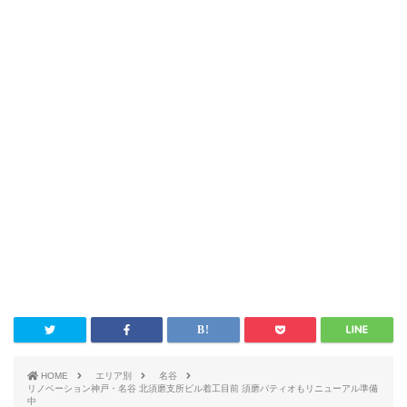
HOME
エリア別
名谷
リノベーション神戸・名谷 北須磨支所ビル着工目前 須磨パティオもリニューアル準備
中