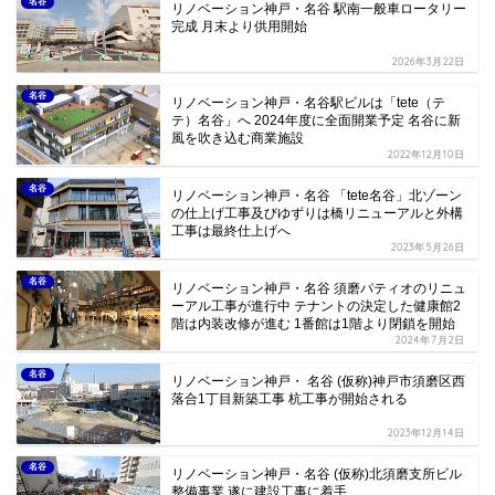
名谷
リノベーション神戸・名谷 駅南一般車ロータリー
完成 月末より供用開始
2026年3月22日
名谷
リノベーション神戸・名谷駅ビルは「tete（テ
テ）名谷」へ 2024年度に全面開業予定 名谷に新
風を吹き込む商業施設
2022年12月10日
名谷
リノベーション神戸・名谷 「tete名谷」北ゾーン
の仕上げ工事及びゆずりは橋リニューアルと外構
工事は最終仕上げへ
2023年5月26日
名谷
リノベーション神戸・名谷 須磨パティオのリニュ
ーアル工事が進行中 テナントの決定した健康館2
階は内装改修が進む 1番館は1階より閉鎖を開始
2024年7月2日
名谷
リノベーション神戸・ 名谷 (仮称)神戸市須磨区西
落合1丁目新築工事 杭工事が開始される
2023年12月14日
名谷
リノベーション神戸・名谷 (仮称)北須磨支所ビル
整備事業 遂に建設工事に着手