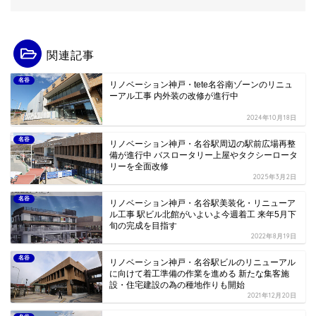
関連記事
名谷
リノベーション神戸・tete名谷南ゾーンのリニュ
ーアル工事 内外装の改修が進行中
2024年10月18日
名谷
リノベーション神戸・名谷駅周辺の駅前広場再整
備が進行中 バスロータリー上屋やタクシーロータ
リーを全面改修
2025年3月2日
名谷
リノベーション神戸・名谷駅美装化・リニューア
ル工事 駅ビル北館がいよいよ今週着工 来年5月下
旬の完成を目指す
2022年8月19日
名谷
リノベーション神戸・名谷駅ビルのリニューアル
に向けて着工準備の作業を進める 新たな集客施
設・住宅建設の為の種地作りも開始
2021年12月20日