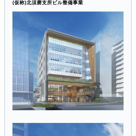
(仮称)北須磨支所ビル整備事業