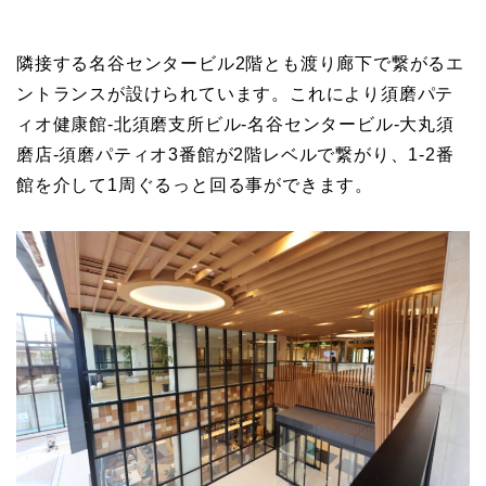
隣接する名谷センタービル2階とも渡り廊下で繋がるエ
ントランスが設けられています。これにより須磨パテ
ィオ健康館-北須磨支所ビル-名谷センタービル-大丸須
磨店-須磨パティオ3番館が2階レベルで繋がり、1-2番
館を介して1周ぐるっと回る事ができます。