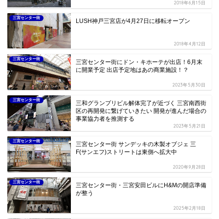
2018年6月15日
三宮センター街
LUSH神戸三宮店が4月27日に移転オープン
2018年4月12日
三宮センター街
三宮センター街にドン・キホーテが出店！6月末
に開業予定 出店予定地はあの商業施設！？
2023年5月30日
三宮センター街
三和グランプリビル解体完了が近づく 三宮南西街
区の再開発に繋げていきたい 開発が進んだ場合の
事業協力者を推測する
2023年5月21日
三宮センター街
三宮センター街 サンデッキの木製オブジェ 三
F(サンエフ)ストリートは東側へ拡大中
2020年9月28日
三宮センター街
三宮センター街・三宮安田ビルにH&Mの開店準備
が整う
2025年2月18日