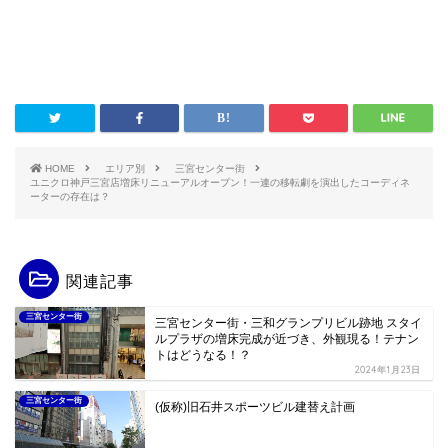
HOME
エリア別
三宮センター街
ユニクロ神戸三宮店増床リニューアルオープン！一連の移転劇を演出したコーディネ
ーターの存在は？
関連記事
三宮センター街
三宮センター街・三和グランプリビル跡地 スタイ
ルプラザの増床完成が近づき、外観現る！テナン
トはどうなる！？
2024年1月23日
三宮センター街
(仮称)旧石井スポーツビル建替え計画