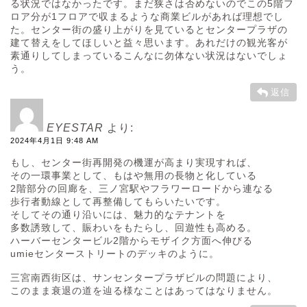
る状況ではなかったです。まだ狭さは否めないのでこの5階フ
ロア分が1フロアで収まるような商業ビルがあれば理想でし
た。センター街の盛り上がりを見ているとセンタープラザの
建て替えをしてほしいと益々思います。あれだけの観光客が
素通りしてしまっているこんなに勿体ない状況はないでしょ
う。
返信
EYESTAR
より:
2024年4月1日 9:48 AM
もし、センター街再開発の機運が高まり実現すれば、
その一環事業として、もはや無用の長物と化している
2階部分の回廊を、三ノ宮駅やフラワーロードから連なる
歩行者動線として再整備してもらいたいです。
そしてその通り沿いには、魅力的なテナントを
多数誘致して、賑わいをもたらし、回遊性も高める。
ハーバーセンタービル2階からモザイク方面へ伸びる
umieセンターストリートのデッキのように。
三宮南西街区は、サンセンタープラザビルの問題により、
このまま衰退の道を辿る様なことはあってはなりません。