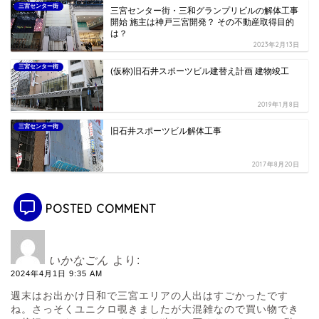
三宮センター街
三宮センター街・三和グランプリビルの解体工事
開始 施主は神戸三宮開発？ その不動産取得目的
は？
2023年2月13日
三宮センター街
(仮称)旧石井スポーツビル建替え計画 建物竣工
2019年1月8日
三宮センター街
旧石井スポーツビル解体工事
2017年8月20日
POSTED COMMENT
いかなごん
より:
2024年4月1日 9:35 AM
週末はお出かけ日和で三宮エリアの人出はすごかったです
ね。さっそくユニクロ覗きましたが大混雑なので買い物でき