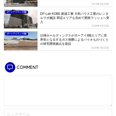
2015年3月20日
ポートアイランドII期
DP-Lab KOBE 新築工事 大和ハウス工業のレンタ
ルラボ施設 周辺エリアも含めて開発ラッシュへ突
入
2026年4月22日
ポートアイランドII期
日揮ホールディングスがポーアイII期エリアに世
界初となるするガス発酵によるバイオものづくり
の研究開発拠点を新設
2024年7月25日
COMMENT