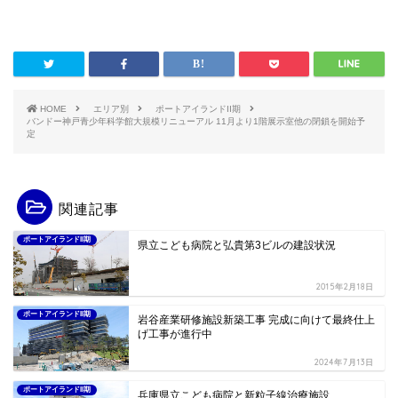
HOME
エリア別
ポートアイランドII期
バンドー神戸青少年科学館大規模リニューアル 11月より1階展示室他の閉鎖を開始予
定
関連記事
ポートアイランドII期
県立こども病院と弘貴第3ビルの建設状況
2015年2月18日
ポートアイランドII期
岩谷産業研修施設新築工事 完成に向けて最終仕上
げ工事が進行中
2024年7月13日
ポートアイランドII期
兵庫県立こども病院と新粒子線治療施設