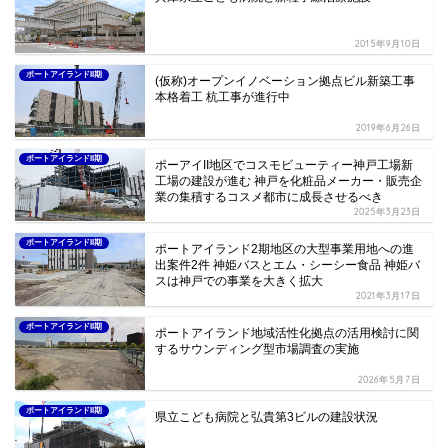
2015年9月10日
ポートアイランドII期
(仮称)オープンイノベーション拠点ビル新築工事
本格着工 杭工事が進行中
2019年6月26日
ポートアイランドII期
ポーアイII地区でコスモビューティー神戸工場新
工場の建設が進む 神戸を化粧品メーカー・販売企
業の集積するコスメ都市に成長させるべき
2025年3月23日
ポートアイランドII期
ポートアイランド2期地区の大型事業用地への進
出案件2件 神姫バスとエム・シーシー食品 神姫バ
スは神戸での事業を大きく拡大
2021年3月17日
ポートアイランドII期
ポートアイランド地域活性化拠点の活用検討に関
するサウンディング型市場調査の実施
2026年5月7日
ポートアイランドII期
県立こども病院と弘貴第3ビルの建設状況