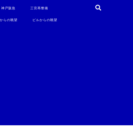
・神戸阪急
三宮再整備
からの眺望
ビルからの眺望