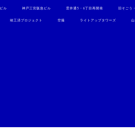
駅ビル
神戸三宮阪急ビル
雲井通5・6丁目再開発
旧そごう
竣工済プロジェクト
空撮
ライトアップタワーズ
山