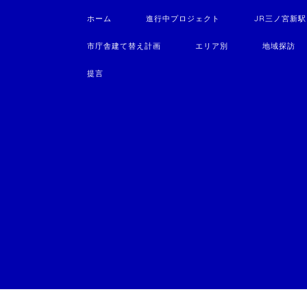
ホーム
進行中プロジェクト
JR三ノ宮新
市庁舎建て替え計画
エリア別
地域探訪
提言