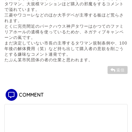
タワマン、大規模マンションほど購入の邪魔をするコメント
で溢れています。
三菱やワコーレなどのほか大手デベが主導する板ほど荒らさ
れます。
とくに完売間近のパークハウス神戸タワーはかつてのファミ
リアホールの遺構を使っているためか、ネガティブキャンペ
ーンの嵐です。
まだ決定していない市長の主導するタワマン規制条例や、100
年後の解体費用（笑）など持ち出して購入者の意欲を削ごう
とする嫌味なコメント連発です。
たぶん某市民団体の者の仕業と思われます。
返信
COMMENT