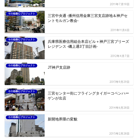
2011年7月19日
その他都心プロジェクト
三宮中央通 -播州信用金庫三宮支店跡地＆神戸セ
ントモルガン教会-
2011年11月6日
その他都心プロジェクト
兵庫県医療信用組合本店ビル＋神戸三宮ブリーズ
レジデンス -磯上通3丁目計画-
2012年4月7日
その他都心プロジェクト
JT神戸支店跡
2013年9月29日
その他都心プロジェクト
三宮センター街にフライングタイガーコペンハー
ゲンが出店
2014年6月28日
その他都心プロジェクト
新開地界隈の変貌
2015年2月28日