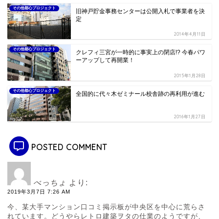
その他都心プロジェクト
旧神戸貯金事務センターは公開入札で事業者を決
定
2014年4月11日
その他都心プロジェクト
クレフィ三宮が一時的に事実上の閉店!? 今春パワ
ーアップして再開業！
2015年1月28日
その他都心プロジェクト
全国的に代々木ゼミナール校舎跡の再利用が進む
2016年1月27日
POSTED COMMENT
べっちょ
より:
2019年3月7日 7:26 AM
今、某大手マンション口コミ掲示板が中央区を中心に荒らさ
れています。どうやらレトロ建築ヲタの仕業のようですが、