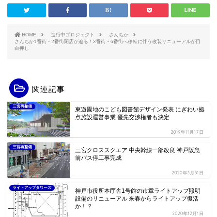
HOME
進行中プロジェクト
さんちか
さんちか1番街・2番街閉店が迫る！3番街・6番街へ移転に伴う改装リニューアルが目
白押し
関連記事
三宮再整備
東遊園地のこども図書館デザイン発表 にぎわい拠
点施設運営事業 優先交渉権者も決定
2019年11月17日
三宮再整備
三宮クロススクエア 中央幹線一部改良 神戸阪急
前バス停工事完成
2020年3月31日
ライトアップタワーズ
神戸市役所本庁舎1号館の市章ライトアップ照明
設備のリニューアル 来春からライトアップ復活
か！？
2020年12月1日