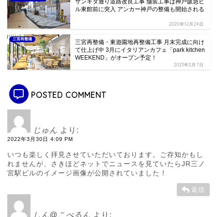
サンキタ通り道路改良工事 舗装工事は神戸阪急ビ
ル東館前に突入 アンカー神戸の整備も開始される
2020年12月24日
三宮再整備
三宮再整備・東遊園地再整備工事 月末完成に向け
て仕上げ中 3月にイタリアンカフェ「park kitchen
WEEKEND」がオープン予定！
2023年2月7日
POSTED COMMENT
じゅん
より:
2022年3月30日 4:09 PM
いつも楽しく拝見させていただいております。ご存知かもし
れませんが、さきほどネットでニュースを見ていたらJR三ノ
宮駅ビルのイメージ画像が公開されていました！
返信
しん@こべるん
より: