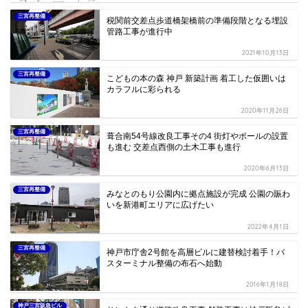
三宮再整備
税関前交差点歩道橋架橋前の準備段階となる埋設
管路工事が進行中
2021年10月13日
三宮再整備
こどもの本の森 神戸 新築計画 着工した仮囲いは
カラフルに彩られる
2020年11月26日
三宮再整備
葺合南54号線改良工事その4 街灯やポールの設置
も進む 交差点西側の土木工事も進行
2020年6月13日
三宮再整備
みなとのもり公園内に拠点施設が完成 公園の賑わ
いを新港町エリアに広げたい
2022年4月1日
三宮再整備
神戸市庁舎2号館を高層ビルに建替検討着手！バ
スターミナル整備の布石へ始動
2016年1月18日
神戸三宮阪急ビル