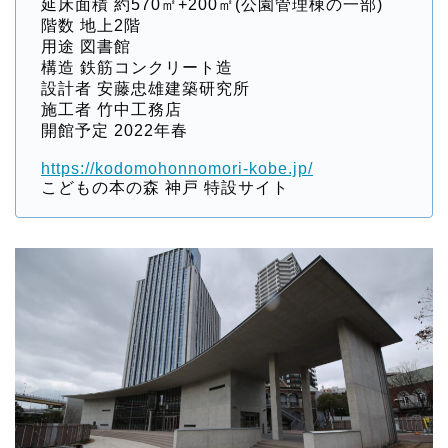
延床面積 約570㎡+200㎡(公園管理棟の一部)
階数 地上2階
用途 図書館
構造 鉄筋コンクリート造
設計者 安藤忠雄建築研究所
施工者 竹中工務店
開館予定 2022年春
https://kodomohonnomori-kobe.jp/
こどもの本の森 神戸 特設サイト