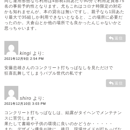
同じ運用形態なら利用は4部制1回あたり90分で利用定員各75
名の事前予約性となります。尤もこれはコロナ時限定の対応
かも知れませんが、本の貸出は無いですし、親子なら1回あた
り最大で35組しか利用できないとなると、この場所に必要だ
ったのか。大倉山とか他の場所でも良かったんじゃないかと
思っちゃいます。
返信
kingi
より:
2021年12月9日 2:54 PM
安藤忠雄さんのコンクリート打ちっぱなしを見ただけで
狂喜乱舞してしまうバブル世代の私です
返信
shiro
より:
2021年12月10日 3:03 PM
コンクリート打ちっぱなしは、結露がタイヘンでメンテナン
スに苦労します。
果たして書籍や子供の環境に良いのかどうか・・・・・
また、デザイン優先が故に、後日、現場サイドが打ちっぱな