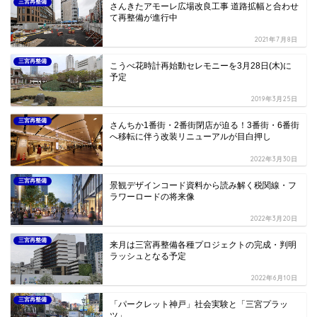
三宮再整備
さんきたアモーレ広場改良工事 道路拡幅と合わせ
て再整備が進行中
2021年7月8日
三宮再整備
こうべ花時計再始動セレモニーを3月28日(木)に
予定
2019年3月25日
三宮再整備
さんちか1番街・2番街閉店が迫る！3番街・6番街
へ移転に伴う改装リニューアルが目白押し
2022年3月30日
三宮再整備
景観デザインコード資料から読み解く税関線・フ
ラワーロードの将来像
2022年3月20日
三宮再整備
来月は三宮再整備各種プロジェクトの完成・判明
ラッシュとなる予定
2022年6月10日
三宮再整備
「パークレット神戸」社会実験と「三宮プラッ
ツ」