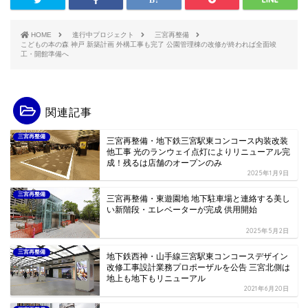
HOME
進行中プロジェクト
三宮再整備
こどもの本の森 神戸 新築計画 外構工事も完了 公園管理棟の改修が終われば全面竣
工・開館準備へ
関連記事
三宮再整備
三宮再整備・地下鉄三宮駅東コンコース内装改装
他工事 光のランウェイ点灯によりリニューアル完
成！残るは店舗のオープンのみ
2025年1月9日
三宮再整備
三宮再整備・東遊園地 地下駐車場と連絡する美し
い新階段・エレベーターが完成 供用開始
2025年5月2日
三宮再整備
地下鉄西神・山手線三宮駅東コンコースデザイン
改修工事設計業務プロポーザルを公告 三宮北側は
地上も地下もリニューアル
2021年6月20日