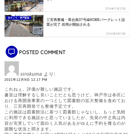
2016年11月25日
旧そごう・神戸阪急
三宮再整備・葺合南37号線KOBEパークレット設
置が完了 供用が開始される
2024年8月19日
POSTED COMMENT
sirokuma
より:
2021年12月9日 12:17 PM
これねぇ。評価が難しい施設です。
趣旨は理解するし良いことだとも思うけど。神戸市は各区に
おける再開発事業の一つとして図書館の拡大整備を進めてお
り、三宮再開発でも整備予定です。
この施設は図書館法に基づく図書館じゃないし、もっと気軽
に利用できる施設かと思っていましたが、先発の中之島は内
容が充実していて面白く人気があるがゆえに予約を獲るのが
困難な状況と聞きます。